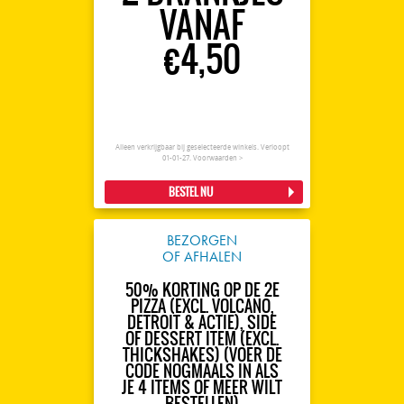
VANAF
€4,50
Alleen verkrijgbaar bij geselecteerde winkels. Verloopt
01-01-27.
Voorwaarden >
BESTEL NU
BEZORGEN
OF AFHALEN
50% KORTING OP DE 2E
PIZZA (EXCL. VOLCANO,
DETROIT & ACTIE), SIDE
OF DESSERT ITEM (EXCL.
THICKSHAKES) (VOER DE
CODE NOGMAALS IN ALS
JE 4 ITEMS OF MEER WILT
BESTELLEN)