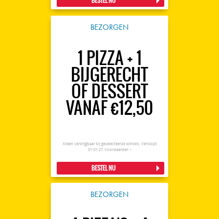
BESTEL NU
BEZORGEN
1 PIZZA + 1
BIJGERECHT
OF DESSERT
VANAF €12,50
Alleen verkrijgbaar bij geselecteerde winkels. Verloopt
01-01-27.
Voorwaarden >
BESTEL NU
BEZORGEN