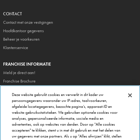
CONTACT
Contact met onze vestigingen
Hoofdkantoor gegevens
Beheer je voorkeuren
Klantenservice
FRANCHISE INFORMATIE
Meld je direct aan!
Franchise Brochure
Veel gestelde vragen
Deze website gebruikt cookies en verwerkt in dit kader uw
persoonsgegevens waaronder uw IP-adres, taalvoorkeuren,
OVER DOMINOS
afgeleide locatiegegevens, bezochte pagina’s, apparaat-ID en
website-gebruiksstatistieken. We gebruiken optionele cookies voor
Newsroom
analyses, gepersonaliseerde informatie, sociale media en
Werken bij Domino's
advertenties, ook op websites van derden. Door op "Alle cookies
accepteren" te klikken, stemt u in met dit gebruik en met het delen van
Care Team (voor medewerkers)
uw gegevens met onze partners. Als u op "Alles afwijzen" klikt, stellen
Scam waarschuwing