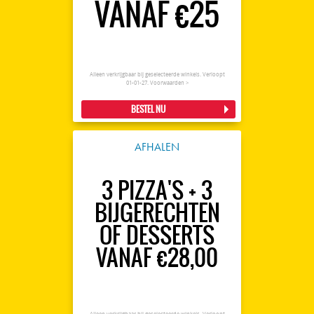
VANAF €25
Alleen verkrijgbaar bij geselecteerde winkels. Verloopt
01-01-27.
Voorwaarden >
BESTEL NU
AFHALEN
3 PIZZA'S + 3
BIJGERECHTEN
OF DESSERTS
VANAF €28,00