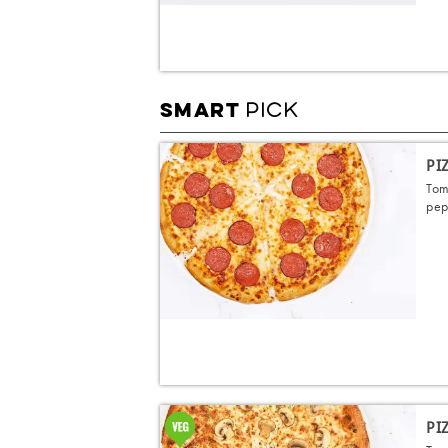
PICK
SMART
PI
Tom
pep
PI