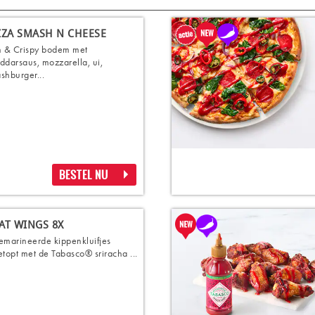
ZZA SMASH N CHEESE
n & Crispy bodem met
ddarsaus, mozzarella, ui,
shburger...
BESTEL NU
AT WINGS 8X
emarineerde kippenkluifjes
etopt met de Tabasco® sriracha ...