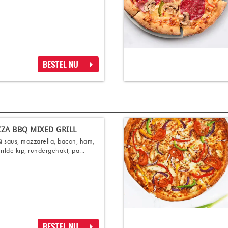
BESTEL NU
ZZA BBQ MIXED GRILL
 saus, mozzarella, bacon, ham,
rilde kip, rundergehakt, pa...
BESTEL NU