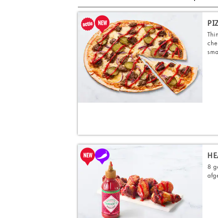
PI
Thi
che
sma
HE
8 g
afg