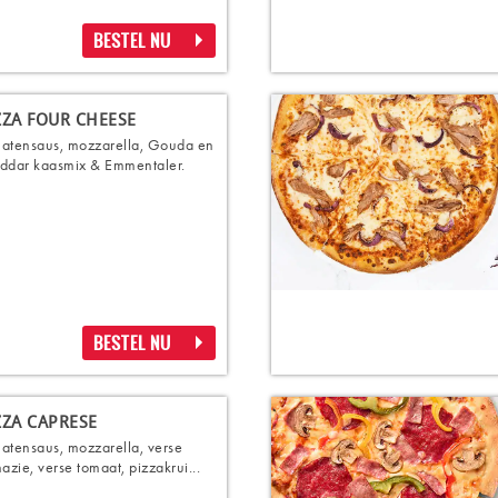
BESTEL NU
ZZA FOUR CHEESE
atensaus, mozzarella, Gouda en
ddar kaasmix & Emmentaler.
BESTEL NU
ZZA CAPRESE
atensaus, mozzarella, verse
nazie, verse tomaat, pizzakrui...