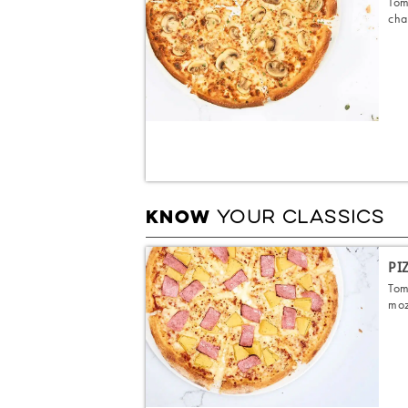
Tom
cha
YOUR CLASSICS
KNOW
PI
Tom
moz