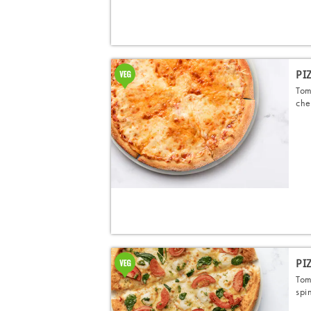
PI
Tom
che
PI
Tom
spi