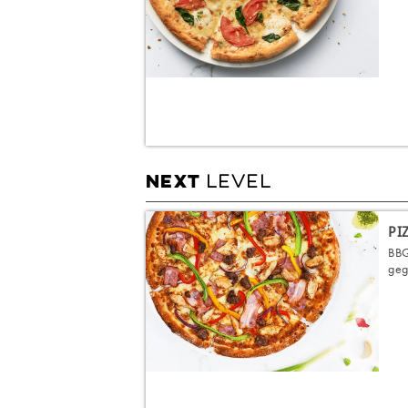
LEVEL
NEXT
PI
BBQ
geg