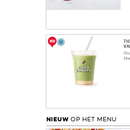
TH
VA
Onz
Sha
OP HET MENU
NIEUW