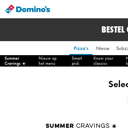
BESTEL
Pizza's
Nieuw
Subzz
Summer
Nieuw op
Smart
Know your
N
Cravings ☀️
het menu
pick
classics
l
Sele
CRAVINGS ☀️
SUMMER