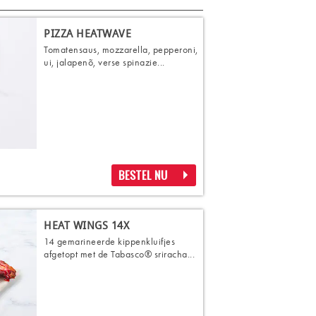
PIZZA HEATWAVE
Tomatensaus, mozzarella, pepperoni,
ui, jalapenõ, verse spinazie...
BESTEL NU
HEAT WINGS 14X
14 gemarineerde kippenkluifjes
afgetopt met de Tabasco® sriracha...