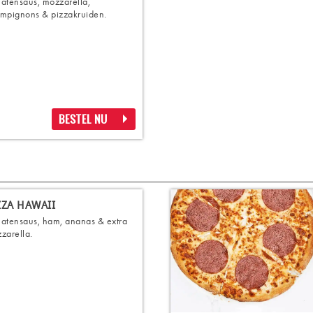
atensaus, mozzarella,
mpignons & pizzakruiden.
BESTEL NU
ZZA HAWAII
atensaus, ham, ananas & extra
zarella.