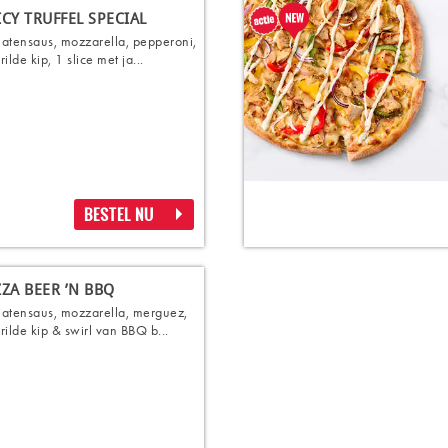
ICY TRUFFEL SPECIAL
atensaus, mozzarella, pepperoni,
ilde kip, 1 slice met ja...
BESTEL NU
ZZA BEER ’N BBQ
atensaus, mozzarella, merguez,
rilde kip & swirl van BBQ b...