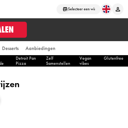
Selecteer een winkel
ALEN
Desserts
Aanbiedingen
Detroit Pan
Zelf
Vegan
Glutenfree
de
Pizza
Samenstellen
vibes
ijzen