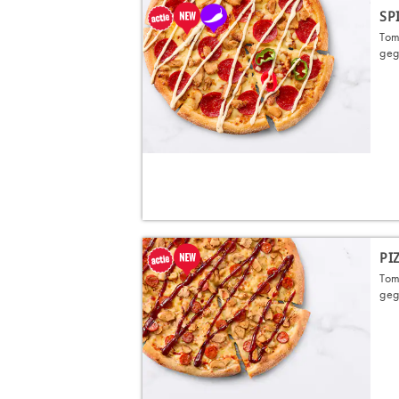
SP
Tom
gegr
PI
Tom
geg