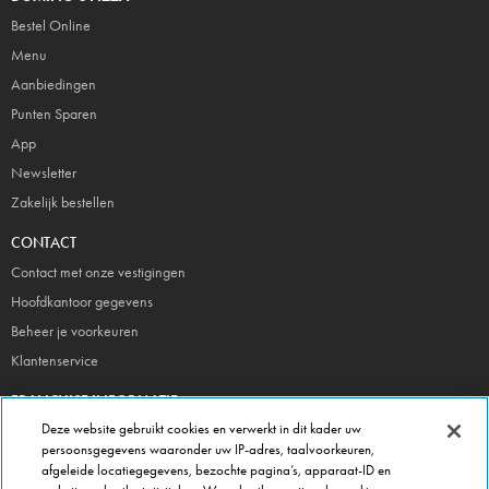
Bestel Online
Menu
Aanbiedingen
Punten Sparen
App
Newsletter
Zakelijk bestellen
CONTACT
Contact met onze vestigingen
Hoofdkantoor gegevens
Beheer je voorkeuren
Klantenservice
FRANCHISE INFORMATIE
Deze website gebruikt cookies en verwerkt in dit kader uw
Meld je direct aan!
persoonsgegevens waaronder uw IP-adres, taalvoorkeuren,
Franchise Brochure
afgeleide locatiegegevens, bezochte pagina’s, apparaat-ID en