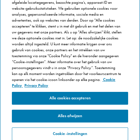
afgeleide locatiegegevens, bezochte pagina’s, apparaat-ID en
Veel gestelde vragen
website-gebruiksstatistieken. We gebruiken optionele cookies voor
analyses, gepersonaliseerde informatie, sociale media en
OVER DOMINOS
advertenties, ook op websites van derden. Door op "Alle cookies
accepteren" te klikken, stemt u in met dit gebruik en met het delen van
Newsroom
uw gegevens met onze partners. Als u op "Alles afwijzen" klikt, stellen
Werken bij Domino's
we deze optionele cookies niet in. Let op: de noodzakelijke cookies
worden altijd ingesteld. U kunt meer informatie krijgen over ons
Care Team (voor medewerkers)
gebruik van cookies, onze partners en het intrekken van uw
Scam waarschuwing
toestemming via onze "Cookie Policy" en de hieronder aangegeven
Privacybeleid
“Cookie-instellingen”. Meer informatie over het gebruik van uw
persoonsgegevens vindt u in onze “Privacy Policy”. Toestemming
Voorwaarden & Condities
kan op elk moment worden ingetrokken door het voorkeurscentrum te
Cookie Policy
openen via het cookie-icoon linksonder op elke pagina.
Cookie
Policy
Privacy Policy
Cookie-instellingen
Alle cookies accepteren
Alles afwijzen
Cookie-instellingen
© 2025 Domino's Pizza Enterprises Ltd