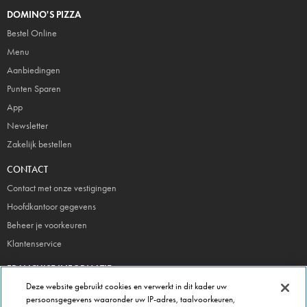
DOMINO'S PIZZA
Bestel Online
Menu
Aanbiedingen
Punten Sparen
App
Newsletter
Zakelijk bestellen
CONTACT
Contact met onze vestigingen
Hoofdkantoor gegevens
Beheer je voorkeuren
Klantenservice
FRANCHISE INFORMATIE
Deze website gebruikt cookies en verwerkt in dit kader uw
Meld je direct aan!
persoonsgegevens waaronder uw IP-adres, taalvoorkeuren,
Franchise Brochure