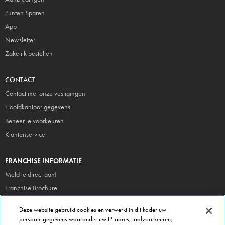
Punten Sparen
App
Newsletter
Zakelijk bestellen
CONTACT
Contact met onze vestigingen
Hoofdkantoor gegevens
Beheer je voorkeuren
Klantenservice
FRANCHISE INFORMATIE
Meld je direct aan!
Franchise Brochure
Veel gestelde vragen
Deze website gebruikt cookies en verwerkt in dit kader uw
persoonsgegevens waaronder uw IP-adres, taalvoorkeuren,