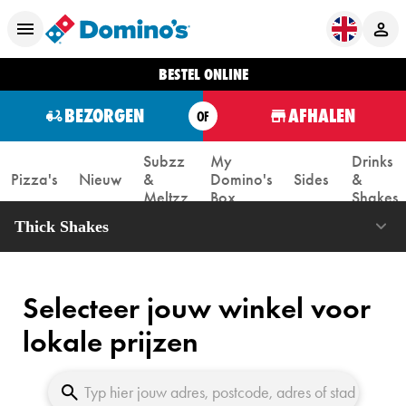
BESTEL ONLINE
BEZORGEN
AFHALEN
OF
Subzz
My
Drinks
Pizza's
Nieuw
&
Domino's
Sides
&
Meltzz
Box
Shakes
Thick Shakes
Selecteer jouw winkel voor
lokale prijzen