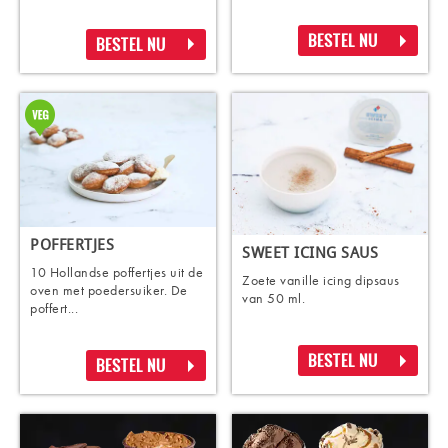
BESTEL NU
BESTEL NU
POFFERTJES
SWEET ICING SAUS
10 Hollandse poffertjes uit de
Zoete vanille icing dipsaus
oven met poedersuiker. De
van 50 ml.
poffert...
BESTEL NU
BESTEL NU