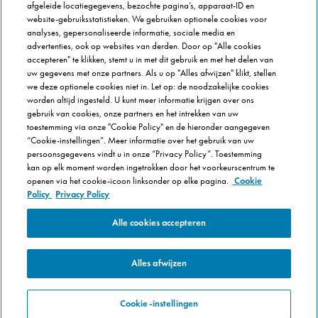
OVER DOMINOS
afgeleide locatiegegevens, bezochte pagina’s, apparaat-ID en
website-gebruiksstatistieken. We gebruiken optionele cookies voor
Newsroom
analyses, gepersonaliseerde informatie, sociale media en
Werken bij Domino's
advertenties, ook op websites van derden. Door op "Alle cookies
accepteren" te klikken, stemt u in met dit gebruik en met het delen van
Care Team (voor medewerkers)
uw gegevens met onze partners. Als u op "Alles afwijzen" klikt, stellen
Scam waarschuwing
we deze optionele cookies niet in. Let op: de noodzakelijke cookies
Privacybeleid
worden altijd ingesteld. U kunt meer informatie krijgen over ons
gebruik van cookies, onze partners en het intrekken van uw
Voorwaarden & Condities
toestemming via onze "Cookie Policy" en de hieronder aangegeven
Cookie Policy
“Cookie-instellingen”. Meer informatie over het gebruik van uw
persoonsgegevens vindt u in onze “Privacy Policy”. Toestemming
Cookie-instellingen
kan op elk moment worden ingetrokken door het voorkeurscentrum te
openen via het cookie-icoon linksonder op elke pagina.
Cookie
Policy
Privacy Policy
Alle cookies accepteren
Alles afwijzen
Cookie-instellingen
© 2025 Domino's Pizza Enterprises Ltd