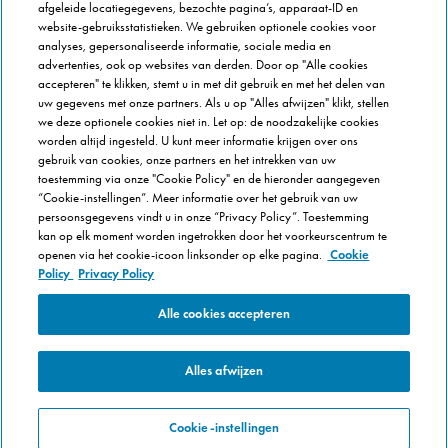
afgeleide locatiegegevens, bezochte pagina’s, apparaat-ID en
Veel gestelde vragen
website-gebruiksstatistieken. We gebruiken optionele cookies voor
analyses, gepersonaliseerde informatie, sociale media en
OVER DOMINOS
advertenties, ook op websites van derden. Door op "Alle cookies
accepteren" te klikken, stemt u in met dit gebruik en met het delen van
Newsroom
uw gegevens met onze partners. Als u op "Alles afwijzen" klikt, stellen
Werken bij Domino's
we deze optionele cookies niet in. Let op: de noodzakelijke cookies
worden altijd ingesteld. U kunt meer informatie krijgen over ons
Care Team (voor medewerkers)
gebruik van cookies, onze partners en het intrekken van uw
Scam waarschuwing
toestemming via onze "Cookie Policy" en de hieronder aangegeven
Privacybeleid
“Cookie-instellingen”. Meer informatie over het gebruik van uw
persoonsgegevens vindt u in onze “Privacy Policy”. Toestemming
Voorwaarden & Condities
kan op elk moment worden ingetrokken door het voorkeurscentrum te
Cookie Policy
openen via het cookie-icoon linksonder op elke pagina.
Cookie
Policy
Privacy Policy
Cookie-instellingen
Alle cookies accepteren
Alles afwijzen
Cookie-instellingen
© 2025 Domino's Pizza Enterprises Ltd