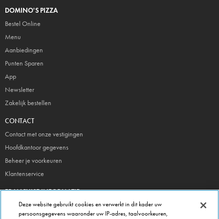
DOMINO'S PIZZA
Bestel Online
Menu
Aanbiedingen
Punten Sparen
App
Newsletter
Zakelijk bestellen
CONTACT
Contact met onze vestigingen
Hoofdkantoor gegevens
Beheer je voorkeuren
Klantenservice
FRANCHISE INFORMATIE
Deze website gebruikt cookies en verwerkt in dit kader uw
Meld je direct aan!
persoonsgegevens waaronder uw IP-adres, taalvoorkeuren,
Franchise Brochure