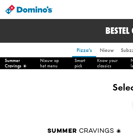
BESTEL
Pizza's
Nieuw
Subzz
Summer
Nieuw op
Smart
Know your
N
Cravings ☀️
het menu
pick
classics
l
Sele
CRAVINGS ☀️
SUMMER