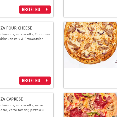
BESTEL NU
ZZA FOUR CHEESE
atensaus, mozzarella, Gouda en
ddar kaasmix & Emmentaler.
BESTEL NU
ZZA CAPRESE
atensaus, mozzarella, verse
nazie, verse tomaat, pizzakrui...