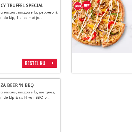
ICY TRUFFEL SPECIAL
atensaus, mozzarella, pepperoni,
ilde kip, 1 slice met ja...
BESTEL NU
ZZA BEER ’N BBQ
atensaus, mozzarella, merguez,
rilde kip & swirl van BBQ b...