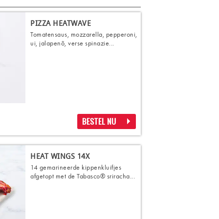
PIZZA HEATWAVE
Tomatensaus, mozzarella, pepperoni,
ui, jalapenõ, verse spinazie...
BESTEL NU
HEAT WINGS 14X
14 gemarineerde kippenkluifjes
afgetopt met de Tabasco® sriracha...