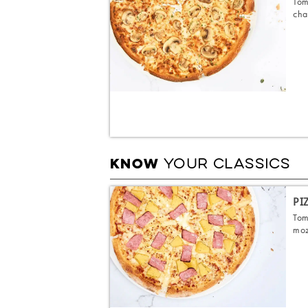
Tom
cha
YOUR CLASSICS
KNOW
PI
Tom
moz