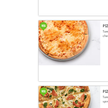
PI
Tom
che
PI
Tom
spi