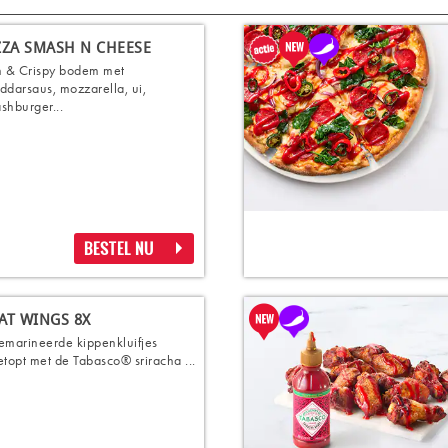
ZZA SMASH N CHEESE
n & Crispy bodem met
ddarsaus, mozzarella, ui,
shburger...
BESTEL NU
AT WINGS 8X
emarineerde kippenkluifjes
etopt met de Tabasco® sriracha ...