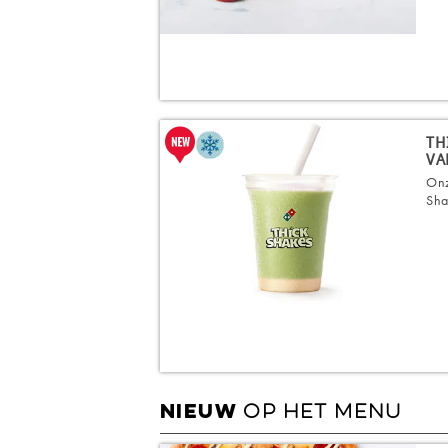
TH
VA
Onz
Sha
OP HET MENU
NIEUW