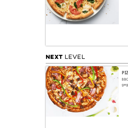
LEVEL
NEXT
PI
BBQ
geg