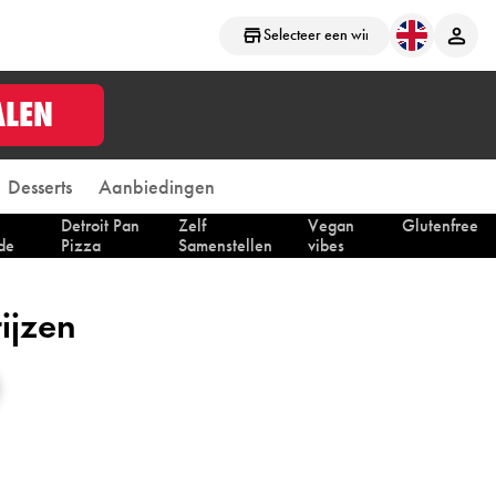
Selecteer een winkel
ALEN
Desserts
Aanbiedingen
Detroit Pan
Zelf
Vegan
Glutenfree
de
Pizza
Samenstellen
vibes
ijzen