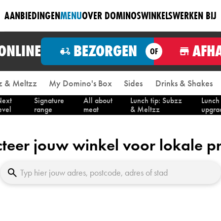
AANBIEDINGEN
MENU
OVER DOMINOS
WINKELS
WERKEN BIJ
 ONLINE
BEZORGEN
AFH
OF
 & Meltzz
My Domino's Box
Sides
Drinks & Shakes
ext
Signature
All about
Lunch tip: Subzz
Lunch
evel
range
meat
& Meltzz
upgra
cteer jouw winkel voor lokale pr