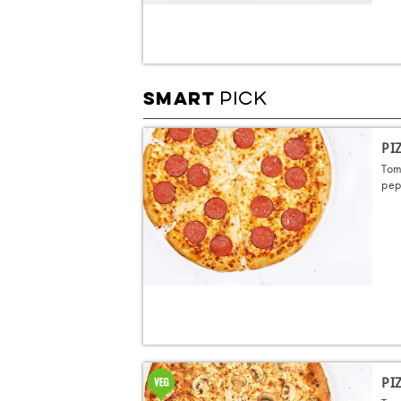
PICK
SMART
PI
Tom
pep
PI