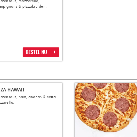
atensaus, mozzarella,
mpignons & pizzakruiden.
BESTEL NU
ZZA HAWAII
atensaus, ham, ananas & extra
zarella.