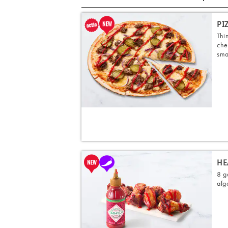
PI
Thi
che
sma
HE
8 g
afg