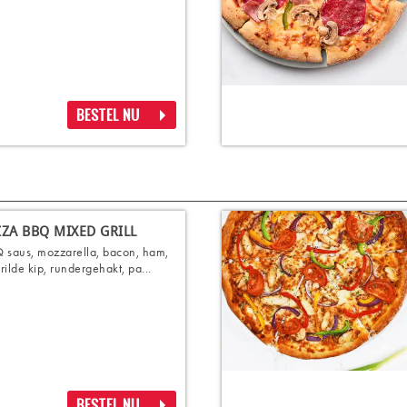
BESTEL NU
ZZA BBQ MIXED GRILL
 saus, mozzarella, bacon, ham,
rilde kip, rundergehakt, pa...
BESTEL NU