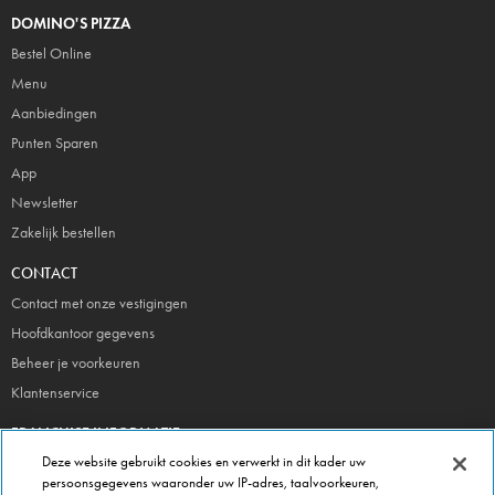
DOMINO'S PIZZA
Bestel Online
Menu
Aanbiedingen
Punten Sparen
App
Newsletter
Zakelijk bestellen
CONTACT
Contact met onze vestigingen
Hoofdkantoor gegevens
Beheer je voorkeuren
Klantenservice
FRANCHISE INFORMATIE
Deze website gebruikt cookies en verwerkt in dit kader uw
Meld je direct aan!
persoonsgegevens waaronder uw IP-adres, taalvoorkeuren,
Franchise Brochure