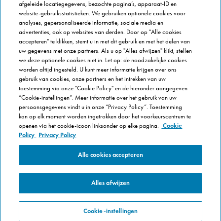
afgeleide locatiegegevens, bezochte pagina’s, apparaat-ID en
Veel gestelde vragen
website-gebruiksstatistieken. We gebruiken optionele cookies voor
analyses, gepersonaliseerde informatie, sociale media en
OVER DOMINOS
advertenties, ook op websites van derden. Door op "Alle cookies
accepteren" te klikken, stemt u in met dit gebruik en met het delen van
Newsroom
uw gegevens met onze partners. Als u op "Alles afwijzen" klikt, stellen
Werken bij Domino's
we deze optionele cookies niet in. Let op: de noodzakelijke cookies
worden altijd ingesteld. U kunt meer informatie krijgen over ons
Care Team (voor medewerkers)
gebruik van cookies, onze partners en het intrekken van uw
Scam waarschuwing
toestemming via onze "Cookie Policy" en de hieronder aangegeven
Privacybeleid
“Cookie-instellingen”. Meer informatie over het gebruik van uw
persoonsgegevens vindt u in onze “Privacy Policy”. Toestemming
Voorwaarden & Condities
kan op elk moment worden ingetrokken door het voorkeurscentrum te
Cookie Policy
openen via het cookie-icoon linksonder op elke pagina.
Cookie
Policy
Privacy Policy
Cookie-instellingen
Alle cookies accepteren
Alles afwijzen
Cookie-instellingen
© 2025 Domino's Pizza Enterprises Ltd