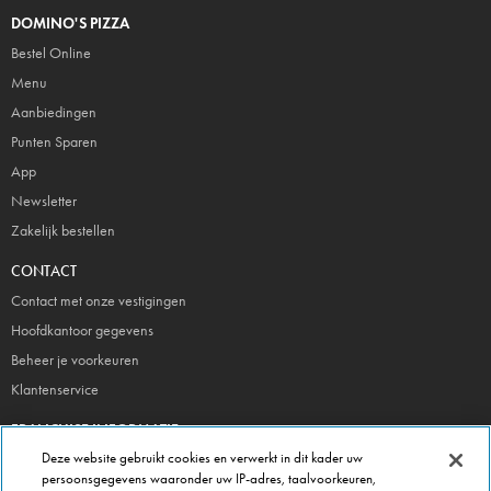
DOMINO'S PIZZA
Bestel Online
Menu
Aanbiedingen
Punten Sparen
App
Newsletter
Zakelijk bestellen
CONTACT
Contact met onze vestigingen
Hoofdkantoor gegevens
Beheer je voorkeuren
Klantenservice
FRANCHISE INFORMATIE
Deze website gebruikt cookies en verwerkt in dit kader uw
Meld je direct aan!
persoonsgegevens waaronder uw IP-adres, taalvoorkeuren,
Franchise Brochure