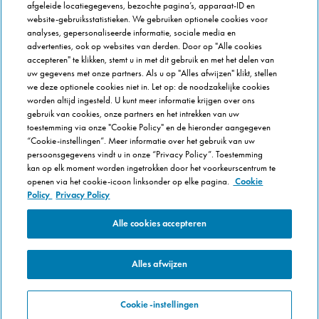
afgeleide locatiegegevens, bezochte pagina’s, apparaat-ID en
Veel gestelde vragen
website-gebruiksstatistieken. We gebruiken optionele cookies voor
analyses, gepersonaliseerde informatie, sociale media en
OVER DOMINOS
advertenties, ook op websites van derden. Door op "Alle cookies
accepteren" te klikken, stemt u in met dit gebruik en met het delen van
Newsroom
uw gegevens met onze partners. Als u op "Alles afwijzen" klikt, stellen
Werken bij Domino's
we deze optionele cookies niet in. Let op: de noodzakelijke cookies
worden altijd ingesteld. U kunt meer informatie krijgen over ons
Care Team (voor medewerkers)
gebruik van cookies, onze partners en het intrekken van uw
Scam waarschuwing
toestemming via onze "Cookie Policy" en de hieronder aangegeven
Privacybeleid
“Cookie-instellingen”. Meer informatie over het gebruik van uw
persoonsgegevens vindt u in onze “Privacy Policy”. Toestemming
Voorwaarden & Condities
kan op elk moment worden ingetrokken door het voorkeurscentrum te
Cookie Policy
openen via het cookie-icoon linksonder op elke pagina.
Cookie
Policy
Privacy Policy
Cookie-instellingen
Alle cookies accepteren
Alles afwijzen
Cookie-instellingen
© 2025 Domino's Pizza Enterprises Ltd