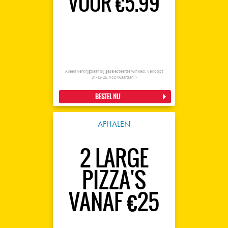
VOOR €5.99
Alleen verkrijgbaar bij geselecteerde winkels. Verloopt
31-12-26.
Voorwaarden >
BESTEL NU
AFHALEN
2 LARGE
PIZZA'S
VANAF €25