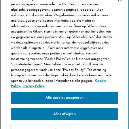
persoonsgegevens waaronder uw IP-adres, taalvoorkeuren,
OVER DOMINOS
afgeleide locatiegegevens, bezochte pagina’s, apparaat-ID en
website-gebruiksstatistieken. We gebruiken optionele cookies voor
Newsroom
analyses, gepersonaliseerde informatie, sociale media en
Werken bij Domino's
advertenties, ook op websites van derden. Door op "Alle cookies
accepteren" te klikken, stemt u in met dit gebruik en met het delen van
Care Team (voor medewerkers)
uw gegevens met onze partners. Als u op "Alles afwijzen" klikt, stellen
Scam waarschuwing
we deze optionele cookies niet in. Let op: de noodzakelijke cookies
Privacybeleid
worden altijd ingesteld. U kunt meer informatie krijgen over ons
gebruik van cookies, onze partners en het intrekken van uw
Voorwaarden & Condities
toestemming via onze "Cookie Policy" en de hieronder aangegeven
Cookie Policy
“Cookie-instellingen”. Meer informatie over het gebruik van uw
persoonsgegevens vindt u in onze “Privacy Policy”. Toestemming
Cookie-instellingen
kan op elk moment worden ingetrokken door het voorkeurscentrum te
openen via het cookie-icoon linksonder op elke pagina.
Cookie
Policy
Privacy Policy
Alle cookies accepteren
Alles afwijzen