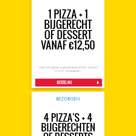
1 PIZZA + 1
BIJGERECHT
OF DESSERT
VANAF €12,50
Alleen verkrijgbaar bij geselecteerde winkels. Verloopt
01-01-27.
Voorwaarden >
BESTEL NU
BEZORGEN
4 PIZZA'S + 4
BIJGERECHTEN