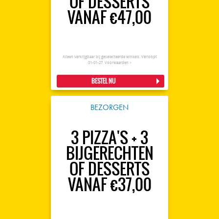
OF DESSERTS
VANAF €47,00
Alleen verkrijgbaar bij geselecteerde winkels. Verloopt
01-01-27.
Voorwaarden >
BESTEL NU
BEZORGEN
3 PIZZA'S + 3
BIJGERECHTEN
OF DESSERTS
VANAF €37,00