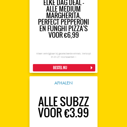
ELKE DAG DEAL -
ALLE MEDIUM
MARGHERITA,
PERFECT PEPPERONI
EN FUNGHI PIZZA'S
VOOR €6,99
Alleen verkrijgbaar bij geselecteerde winkels. Verloopt
01-01-27.
Voorwaarden >
BESTEL NU
AFHALEN
ALLE SUBZZ
VOOR €3.99