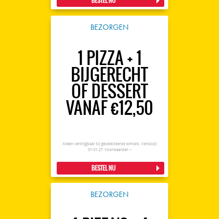
BESTEL NU
BEZORGEN
1 PIZZA + 1
BIJGERECHT
OF DESSERT
VANAF €12,50
Alleen verkrijgbaar bij geselecteerde winkels. Verloopt
01-01-27.
Voorwaarden >
BESTEL NU
BEZORGEN