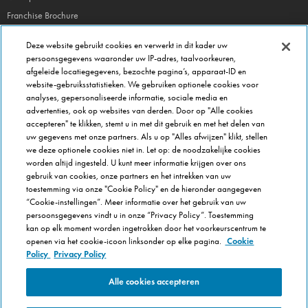
Franchise Brochure
Veel gestelde vragen
Deze website gebruikt cookies en verwerkt in dit kader uw
persoonsgegevens waaronder uw IP-adres, taalvoorkeuren,
OVER DOMINOS
afgeleide locatiegegevens, bezochte pagina’s, apparaat-ID en
website-gebruiksstatistieken. We gebruiken optionele cookies voor
Newsroom
analyses, gepersonaliseerde informatie, sociale media en
Werken bij Domino's
advertenties, ook op websites van derden. Door op "Alle cookies
accepteren" te klikken, stemt u in met dit gebruik en met het delen van
Care Team (voor medewerkers)
uw gegevens met onze partners. Als u op "Alles afwijzen" klikt, stellen
Scam waarschuwing
we deze optionele cookies niet in. Let op: de noodzakelijke cookies
worden altijd ingesteld. U kunt meer informatie krijgen over ons
Privacybeleid
gebruik van cookies, onze partners en het intrekken van uw
Voorwaarden & Condities
toestemming via onze "Cookie Policy" en de hieronder aangegeven
Cookie Policy
“Cookie-instellingen”. Meer informatie over het gebruik van uw
persoonsgegevens vindt u in onze “Privacy Policy”. Toestemming
Cookie-instellingen
kan op elk moment worden ingetrokken door het voorkeurscentrum te
openen via het cookie-icoon linksonder op elke pagina.
Cookie
Policy
Privacy Policy
Alle cookies accepteren