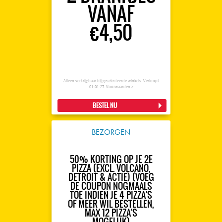
VANAF
€4,50
Alleen verkrijgbaar bij geselecteerde winkels. Verloopt
01-01-27.
Voorwaarden >
BESTEL NU
BEZORGEN
50% KORTING OP JE 2E
PIZZA (EXCL. VOLCANO,
DETROIT & ACTIE) (VOEG
DE COUPON NOGMAALS
TOE INDIEN JE 4 PIZZA'S
OF MEER WIL BESTELLEN,
MAX 12 PIZZA'S
MOGELIJK)