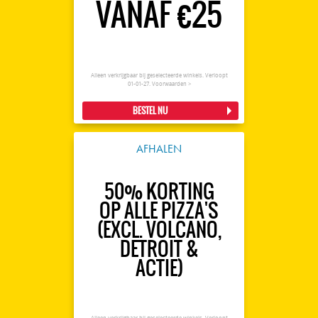
VANAF €25
Alleen verkrijgbaar bij geselecteerde winkels. Verloopt
01-01-27.
Voorwaarden >
BESTEL NU
AFHALEN
50% KORTING
OP ALLE PIZZA'S
(EXCL. VOLCANO,
DETROIT &
ACTIE)