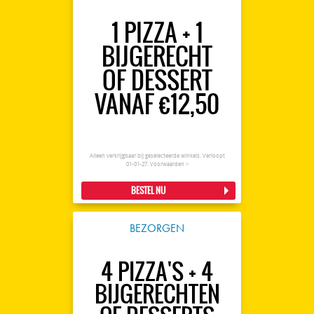
1 PIZZA + 1
BIJGERECHT
OF DESSERT
VANAF €12,50
Alleen verkrijgbaar bij geselecteerde winkels. Verloopt
01-01-27.
Voorwaarden >
BESTEL NU
BEZORGEN
4 PIZZA'S + 4
BIJGERECHTEN