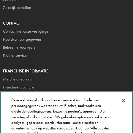
Zakelijk bestellen
CONTACT
Contact met onze vestigingen
Hoofdkantoor gegevens
Beheer je voorkeuren
Klantenservice
FRANCHISE INFORMATIE
Meld je direct aan!
Franchise Brochure
Veel gestelde vragen
Deze website gebruikt cookies en verwerkt in dit kader uw
persoonsgegevens waaronder uw IP-adres, taalvoorkeuren,
OVER DOMINOS
afgeleide locatiegegevens, bezochte pagina’s, apparaat-ID en
website-gebruiksstatistieken. We gebruiken optionele cookies voor
Newsroom
analyses, gepersonaliseerde informatie, sociale media en
Werken bij Domino's
advertenties, ook op websites van derden. Door op "Alle cookies