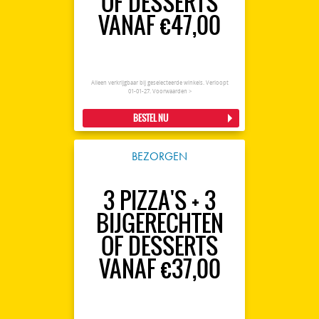
OF DESSERTS
VANAF €47,00
Alleen verkrijgbaar bij geselecteerde winkels. Verloopt
01-01-27.
Voorwaarden >
BESTEL NU
BEZORGEN
3 PIZZA'S + 3
BIJGERECHTEN
OF DESSERTS
VANAF €37,00