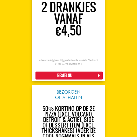
2 DRANKJES
VANAF
€4,50
Alleen verkrijgbaar bij geselecteerde winkels. Verloopt
01-01-27.
Voorwaarden >
BESTEL NU
BEZORGEN
OF AFHALEN
50% KORTING OP DE 2E
PIZZA (EXCL. VOLCANO,
DETROIT & ACTIE), SIDE
OF DESSERT ITEM (EXCL.
THICKSHAKES) (VOER DE
CODE NOGMAALS IN ALS