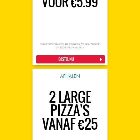
VOOR €5.99
Alleen verkrijgbaar bij geselecteerde winkels. Verloopt
31-12-26.
Voorwaarden >
BESTEL NU
AFHALEN
2 LARGE
PIZZA'S
VANAF €25