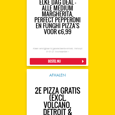
ELKE DAG DEAL -
ALLE MEDIUM
MARGHERITA,
PERFECT PEPPERONI
EN FUNGHI PIZZA'S
VOOR €6,99
Alleen verkrijgbaar bij geselecteerde winkels. Verloopt
01-01-27.
Voorwaarden >
BESTEL NU
AFHALEN
2E PIZZA GRATIS
(EXCL.
VOLCANO,
DETROIT &