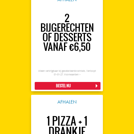
2
BIJGERECHTEN
OF DESSERTS
VANAF €6,50
Alleen verkrijgbaar bij geselecteerde winkels. Verloopt
01-01-27.
Voorwaarden >
BESTEL NU
AFHALEN
1 PIZZA + 1
DRANKJE