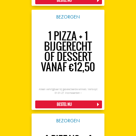
BESTEL NU
BEZORGEN
1 PIZZA + 1
BIJGERECHT
OF DESSERT
VANAF €12,50
Alleen verkrijgbaar bij geselecteerde winkels. Verloopt
01-01-27.
Voorwaarden >
BESTEL NU
BEZORGEN