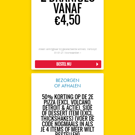
VANAF
€4,50
Alleen verkrijgbaar bij geselecteerde winkels. Verloopt
01-01-27.
Voorwaarden >
BESTEL NU
BEZORGEN
OF AFHALEN
50% KORTING OP DE 2E
PIZZA (EXCL. VOLCANO,
DETROIT & ACTIE), SIDE
OF DESSERT ITEM (EXCL.
THICKSHAKES) (VOER DE
CODE NOGMAALS IN ALS
JE 4 ITEMS OF MEER WILT
BESTELLEN)