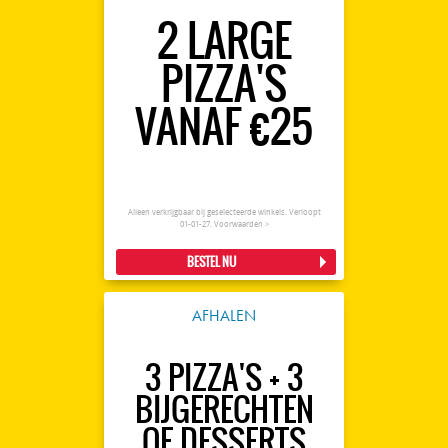
2 LARGE
PIZZA'S
VANAF €25
Alleen verkrijgbaar bij geselecteerde winkels. Verloopt
01-01-27.
Voorwaarden >
BESTEL NU
AFHALEN
3 PIZZA'S + 3
BIJGERECHTEN
OF DESSERTS