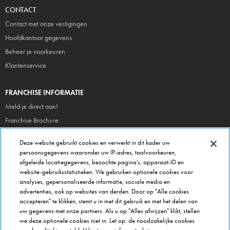
CONTACT
Contact met onze vestigingen
Hoofdkantoor gegevens
Beheer je voorkeuren
Klantenservice
FRANCHISE INFORMATIE
Meld je direct aan!
Franchise Brochure
Veel gestelde vragen
Deze website gebruikt cookies en verwerkt in dit kader uw
persoonsgegevens waaronder uw IP-adres, taalvoorkeuren,
OVER DOMINOS
afgeleide locatiegegevens, bezochte pagina’s, apparaat-ID en
website-gebruiksstatistieken. We gebruiken optionele cookies voor
Newsroom
analyses, gepersonaliseerde informatie, sociale media en
Werken bij Domino's
advertenties, ook op websites van derden. Door op "Alle cookies
accepteren" te klikken, stemt u in met dit gebruik en met het delen van
Care Team (voor medewerkers)
uw gegevens met onze partners. Als u op "Alles afwijzen" klikt, stellen
Scam waarschuwing
we deze optionele cookies niet in. Let op: de noodzakelijke cookies