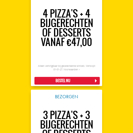
4 PIZZA'S + 4
BIJGERECHTEN
OF DESSERTS
VANAF €47,00
Alleen verkrijgbaar bij geselecteerde winkels. Verloopt
01-01-27.
Voorwaarden >
BESTEL NU
BEZORGEN
3 PIZZA'S + 3
BIJGERECHTEN