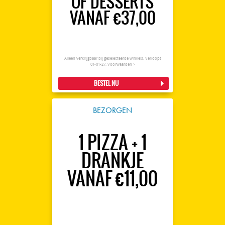
OF DESSERTS
VANAF €37,00
Alleen verkrijgbaar bij geselecteerde winkels. Verloopt
01-01-27.
Voorwaarden >
BESTEL NU
BEZORGEN
1 PIZZA + 1
DRANKJE
VANAF €11,00