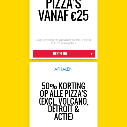
PIZZA'S
VANAF €25
Alleen verkrijgbaar bij geselecteerde winkels. Verloopt
01-01-27.
Voorwaarden >
BESTEL NU
AFHALEN
50% KORTING
OP ALLE PIZZA'S
(EXCL. VOLCANO,
DETROIT &
ACTIE)