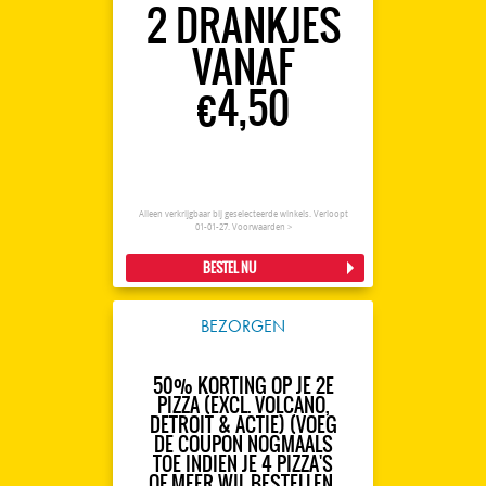
2 DRANKJES
VANAF
€4,50
Alleen verkrijgbaar bij geselecteerde winkels. Verloopt
01-01-27.
Voorwaarden >
BESTEL NU
BEZORGEN
50% KORTING OP JE 2E
PIZZA (EXCL. VOLCANO,
DETROIT & ACTIE) (VOEG
DE COUPON NOGMAALS
TOE INDIEN JE 4 PIZZA'S
OF MEER WIL BESTELLEN,