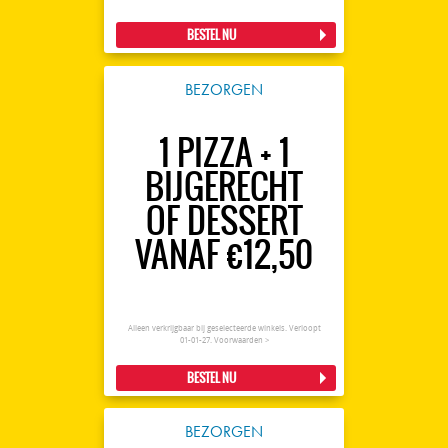
BESTEL NU
BEZORGEN
1 PIZZA + 1
BIJGERECHT
OF DESSERT
VANAF €12,50
Alleen verkrijgbaar bij geselecteerde winkels. Verloopt
01-01-27.
Voorwaarden >
BESTEL NU
BEZORGEN