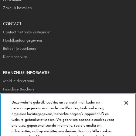
Zakelijk bestellen
CONTACT
Contact met onze vestigingen
Hoofdkantoor gegevens
Beheer je voorkeuren
Klantenservice
FRANCHISE INFORMATIE
Meld je direct aan!
Franchise Brochure
Veel gestelde vragen
Deze website gebruikt cookies en verwerkt in dit kader uw
persoonsgegevens waaronder uw IP-adres, taalvoorkeuren,
OVER DOMINOS
afgeleide locatiegegevens, bezochte pagina’s, apparaat-ID en
website-gebruiksstatistieken. We gebruiken optionele cookies voor
Newsroom
analyses, gepersonaliseerde informatie, sociale media en
Werken bij Domino's
advertenties, ook op websites van derden. Door op "Alle cookies