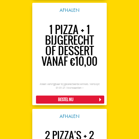
AFHALEN
1 PIZZA + 1
BIJGERECHT
OF DESSERT
VANAF €10,00
Alleen verkrijgbaar bij geselecteerde winkels. Verloopt
01-01-27.
Voorwaarden >
BESTEL NU
AFHALEN
2 PIZZA'S + 2