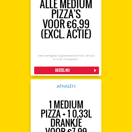
ALLE MEDIUM
PIZZA'S
VOOR €6,99
(EXCL. ACTIE)
Alleen verkrijgbaar bij geselecteerde winkels. Verloopt
31-12-26.
Voorwaarden >
BESTEL NU
AFHALEN
1 MEDIUM
PIZZA + 1 0,33L
DRANKJE
VOOR €7,99