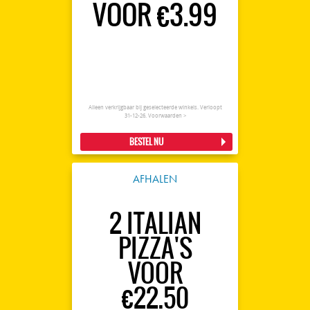
VOOR €3.99
Alleen verkrijgbaar bij geselecteerde winkels. Verloopt
31-12-26.
Voorwaarden >
BESTEL NU
AFHALEN
2 ITALIAN
PIZZA'S
VOOR
€22.50