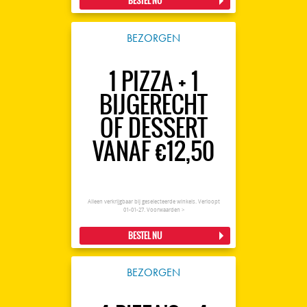
BESTEL NU
BEZORGEN
1 PIZZA + 1
BIJGERECHT
OF DESSERT
VANAF €12,50
Alleen verkrijgbaar bij geselecteerde winkels. Verloopt
01-01-27.
Voorwaarden >
BESTEL NU
BEZORGEN