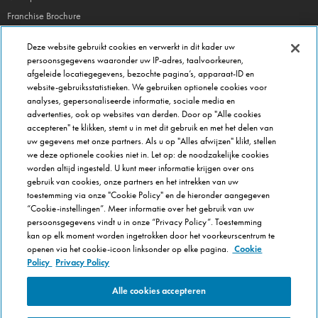
Franchise Brochure
Veel gestelde vragen
Deze website gebruikt cookies en verwerkt in dit kader uw
persoonsgegevens waaronder uw IP-adres, taalvoorkeuren,
OVER DOMINOS
afgeleide locatiegegevens, bezochte pagina’s, apparaat-ID en
website-gebruiksstatistieken. We gebruiken optionele cookies voor
Newsroom
analyses, gepersonaliseerde informatie, sociale media en
Werken bij Domino's
advertenties, ook op websites van derden. Door op "Alle cookies
accepteren" te klikken, stemt u in met dit gebruik en met het delen van
Care Team (voor medewerkers)
uw gegevens met onze partners. Als u op "Alles afwijzen" klikt, stellen
Scam waarschuwing
we deze optionele cookies niet in. Let op: de noodzakelijke cookies
worden altijd ingesteld. U kunt meer informatie krijgen over ons
Privacybeleid
gebruik van cookies, onze partners en het intrekken van uw
Voorwaarden & Condities
toestemming via onze "Cookie Policy" en de hieronder aangegeven
Cookie Policy
“Cookie-instellingen”. Meer informatie over het gebruik van uw
persoonsgegevens vindt u in onze “Privacy Policy”. Toestemming
Cookie-instellingen
kan op elk moment worden ingetrokken door het voorkeurscentrum te
openen via het cookie-icoon linksonder op elke pagina.
Cookie
Policy
Privacy Policy
Alle cookies accepteren