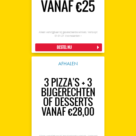
VANAF €25
Alleen verkrijgbaar bij geselecteerde winkels. Verloopt
01-01-27.
Voorwaarden >
BESTEL NU
AFHALEN
3 PIZZA'S + 3
BIJGERECHTEN
OF DESSERTS
VANAF €28,00