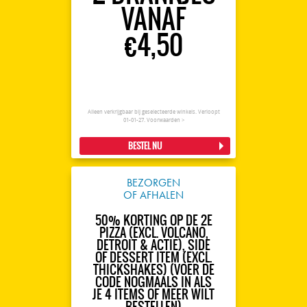
VANAF
€4,50
Alleen verkrijgbaar bij geselecteerde winkels. Verloopt
01-01-27.
Voorwaarden >
BESTEL NU
BEZORGEN
OF AFHALEN
50% KORTING OP DE 2E
PIZZA (EXCL. VOLCANO,
DETROIT & ACTIE), SIDE
OF DESSERT ITEM (EXCL.
THICKSHAKES) (VOER DE
CODE NOGMAALS IN ALS
JE 4 ITEMS OF MEER WILT
BESTELLEN)