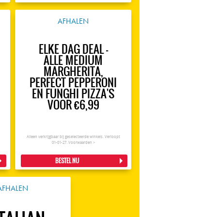
AFHALEN
ELKE DAG DEAL -
ALLE MEDIUM
MARGHERITA,
PERFECT PEPPERONI
EN FUNGHI PIZZA'S
VOOR €6,99
Alleen verkrijgbaar bij geselecteerde winkels. Verloopt
01-01-27.
Voorwaarden >
BESTEL NU
AFHALEN