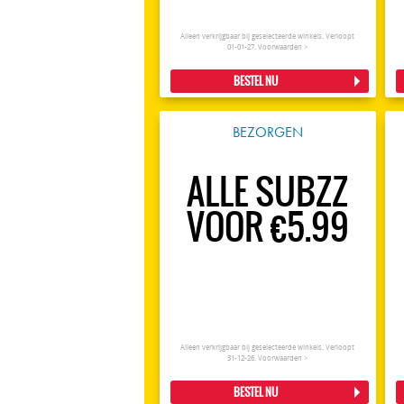
Alleen verkrijgbaar bij geselecteerde winkels. Verloopt
01-01-27.
Voorwaarden >
BESTEL NU
BEZORGEN
ALLE SUBZZ
VOOR €5.99
Alleen verkrijgbaar bij geselecteerde winkels. Verloopt
31-12-26.
Voorwaarden >
BESTEL NU