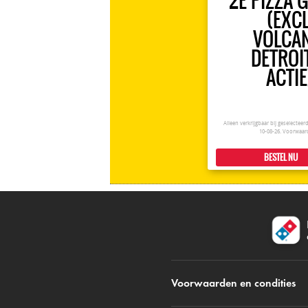
2E PIZZA 
(EXCL
VOLCA
DETROI
ACTIE
Alleen verkrijgbaar bij geselectee
10-08-26.
Voorwaar
BESTEL NU
Voorwaarden en condities