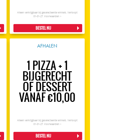
Alleen verkrijgbaar bij geselecteerde winkels. Verloopt
01-01-27.
Voorwaarden >
BESTEL NU
AFHALEN
1 PIZZA + 1
BIJGERECHT
OF DESSERT
VANAF €10,00
Alleen verkrijgbaar bij geselecteerde winkels. Verloopt
01-01-27.
Voorwaarden >
BESTEL NU