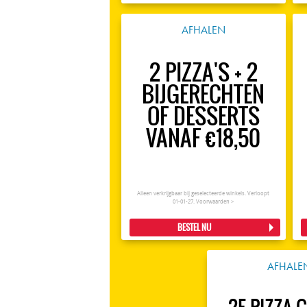
AFHALEN
2 PIZZA'S + 2
BIJGERECHTEN
OF DESSERTS
VANAF €18,50
Alleen verkrijgbaar bij geselecteerde winkels. Verloopt
01-01-27.
Voorwaarden >
BESTEL NU
AFHALE