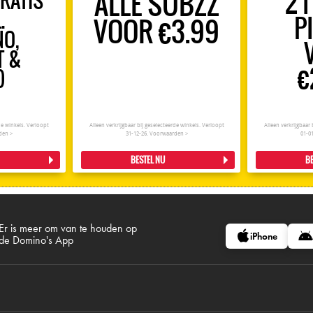
ALLE SUBZZ
2 
GRATIS
.
P
VOOR €3.99
NO,
T &
€
)
rde winkels. Verloopt
Alleen verkrijgbaar bij geselecteerde winkels. Verloopt
Alleen verkrijgbaar 
den >
31-12-26.
Voorwaarden >
01-0
BESTEL NU
BE
Er is meer om van te houden op
iPhone
de Domino's App