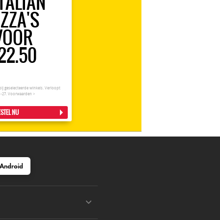
ITALIAN
IZZA'S
VOOR
22.50
bij geselecteerde winkels. Verloopt
1-27.
Voorwaarden >
STEL NU
Android