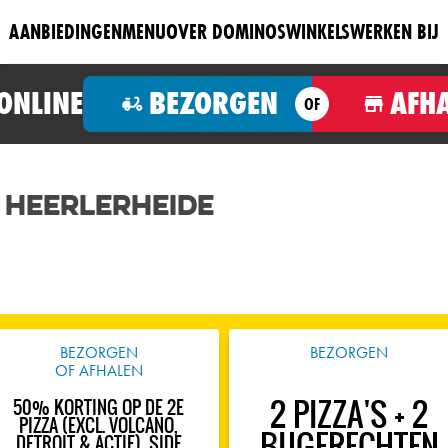
AANBIEDINGEN
MENU
OVER DOMINOS
WINKELS
WERKEN BIJ
 ONLINE
BEZORGEN
AFH
OF
 Heerlerheide
BEZORGEN
BEZORGEN
OF AFHALEN
2 PIZZA'S + 2
50% KORTING OP DE 2E
PIZZA (EXCL. VOLCANO,
BIJGERECHTEN
DETROIT & ACTIE), SIDE