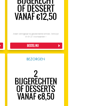
BIJGERECHT
OF DESSERT
VANAF €12,50
Alleen verkrijgbaar bij geselecteerde winkels. Verloopt
01-01-27.
Voorwaarden >
BESTEL NU
BEZORGEN
2
BIJGERECHTEN
OF DESSERTS
VANAF €8,50