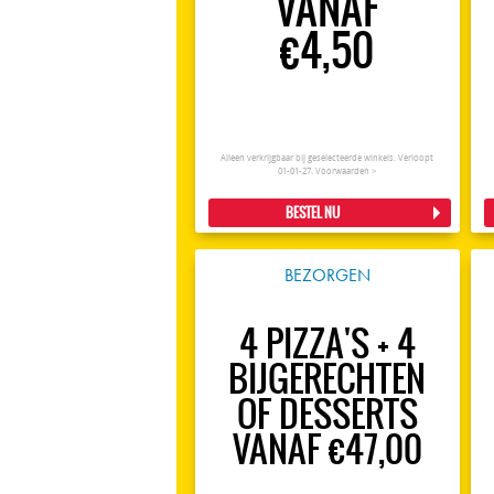
VANAF
€4,50
Alleen verkrijgbaar bij geselecteerde winkels. Verloopt
01-01-27.
Voorwaarden >
BESTEL NU
BEZORGEN
4 PIZZA'S + 4
BIJGERECHTEN
OF DESSERTS
VANAF €47,00