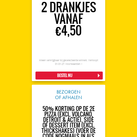
2 DRANKJES
VANAF
€4,50
Alleen verkrijgbaar bij geselecteerde winkels. Verloopt
01-01-27.
Voorwaarden >
BESTEL NU
BEZORGEN
OF AFHALEN
50% KORTING OP DE 2E
PIZZA (EXCL. VOLCANO,
DETROIT & ACTIE), SIDE
OF DESSERT ITEM (EXCL.
THICKSHAKES) (VOER DE
CODE NOGMAALS IN ALS