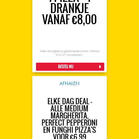
DRANKJE
VANAF €8,00
Alleen verkrijgbaar bij geselecteerde winkels. Verloopt
01-01-27.
Voorwaarden >
BESTEL NU
AFHALEN
ELKE DAG DEAL -
ALLE MEDIUM
MARGHERITA,
PERFECT PEPPERONI
EN FUNGHI PIZZA'S
VOOR €6,99