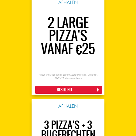
AFHALEN
2 LARGE
PIZZA'S
VANAF €25
Alleen verkrijgbaar bij geselecteerde winkels. Verloopt
01-01-27.
Voorwaarden >
BESTEL NU
AFHALEN
3 PIZZA'S + 3
BIJGERECHTEN