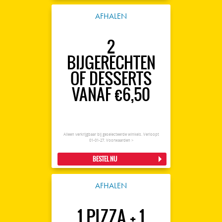
AFHALEN
2
BIJGERECHTEN
OF DESSERTS
VANAF €6,50
Alleen verkrijgbaar bij geselecteerde winkels. Verloopt
01-01-27.
Voorwaarden >
BESTEL NU
AFHALEN
1 PIZZA + 1