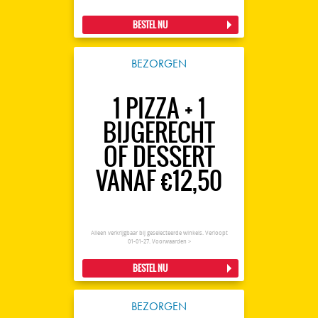
BESTEL NU
BEZORGEN
1 PIZZA + 1
BIJGERECHT
OF DESSERT
VANAF €12,50
Alleen verkrijgbaar bij geselecteerde winkels. Verloopt
01-01-27.
Voorwaarden >
BESTEL NU
BEZORGEN