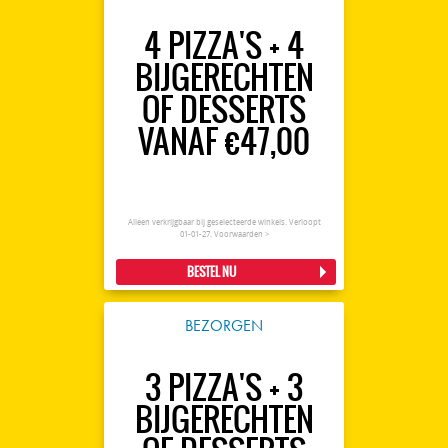
4 PIZZA'S + 4
BIJGERECHTEN
OF DESSERTS
VANAF €47,00
Alleen verkrijgbaar bij geselecteerde winkels. Verloopt
01-01-27.
Voorwaarden >
BESTEL NU
BEZORGEN
3 PIZZA'S + 3
BIJGERECHTEN