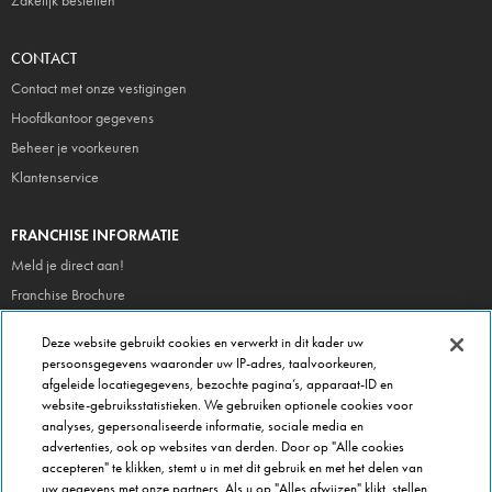
Zakelijk bestellen
CONTACT
Contact met onze vestigingen
Hoofdkantoor gegevens
Beheer je voorkeuren
Klantenservice
FRANCHISE INFORMATIE
Meld je direct aan!
Franchise Brochure
Veel gestelde vragen
Deze website gebruikt cookies en verwerkt in dit kader uw
persoonsgegevens waaronder uw IP-adres, taalvoorkeuren,
OVER DOMINOS
afgeleide locatiegegevens, bezochte pagina’s, apparaat-ID en
website-gebruiksstatistieken. We gebruiken optionele cookies voor
Newsroom
analyses, gepersonaliseerde informatie, sociale media en
Werken bij Domino's
advertenties, ook op websites van derden. Door op "Alle cookies
accepteren" te klikken, stemt u in met dit gebruik en met het delen van
Care Team (voor medewerkers)
uw gegevens met onze partners. Als u op "Alles afwijzen" klikt, stellen