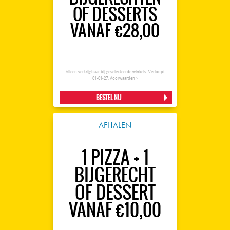
OF DESSERTS
VANAF €28,00
Alleen verkrijgbaar bij geselecteerde winkels. Verloopt
01-01-27.
Voorwaarden >
BESTEL NU
AFHALEN
1 PIZZA + 1
BIJGERECHT
OF DESSERT
VANAF €10,00