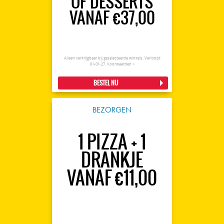
OF DESSERTS
VANAF €37,00
Alleen verkrijgbaar bij geselecteerde winkels. Verloopt
01-01-27.
Voorwaarden >
BESTEL NU
BEZORGEN
1 PIZZA + 1
DRANKJE
VANAF €11,00