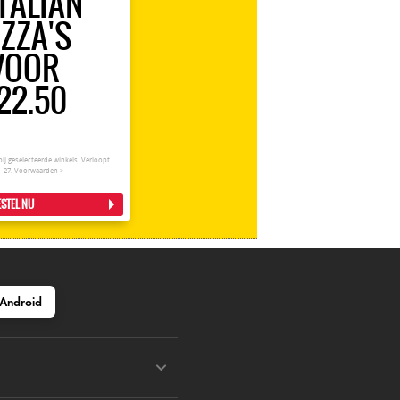
ITALIAN
IZZA'S
VOOR
22.50
bij geselecteerde winkels. Verloopt
1-27.
Voorwaarden >
STEL NU
Android