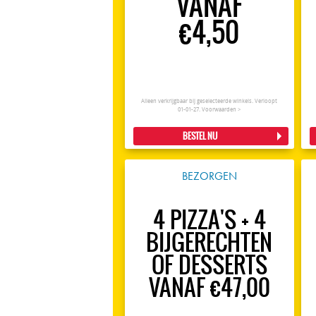
VANAF
€4,50
Alleen verkrijgbaar bij geselecteerde winkels. Verloopt
01-01-27.
Voorwaarden >
BESTEL NU
BEZORGEN
4 PIZZA'S + 4
BIJGERECHTEN
OF DESSERTS
VANAF €47,00