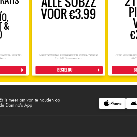
ALLE SUBZZ
2 
GRATIS
.
P
VOOR €3.99
NO,
T &
€
)
rde winkels. Verloopt
Alleen verkrijgbaar bij geselecteerde winkels. Verloopt
Alleen verkrijgbaar 
den >
31-12-26.
Voorwaarden >
01-0
BESTEL NU
BE
Er is meer om van te houden op
iPhone
de Domino's App