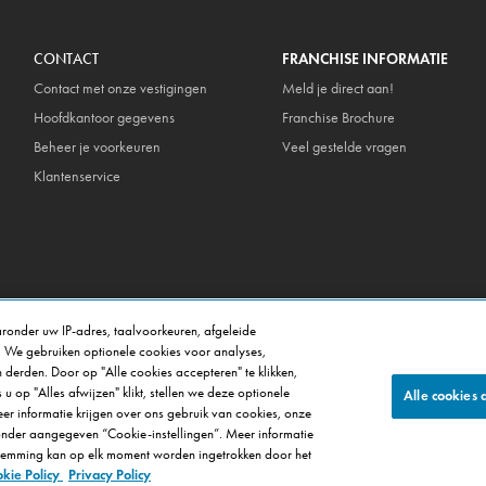
CONTACT
FRANCHISE INFORMATIE
Contact met onze vestigingen
Meld je direct aan!
Hoofdkantoor gegevens
Franchise Brochure
Beheer je voorkeuren
Veel gestelde vragen
Klantenservice
ronder uw IP-adres, taalvoorkeuren, afgeleide
. We gebruiken optionele cookies voor analyses,
 derden. Door op "Alle cookies accepteren" te klikken,
u op "Alles afwijzen" klikt, stellen we deze optionele
Alle cookies 
meer informatie krijgen over ons gebruik van cookies, onze
ronder aangegeven “Cookie-instellingen”. Meer informatie
© 2025 Domino's Pizza Enterprises Ltd
stemming kan op elk moment worden ingetrokken door het
kie Policy
Privacy Policy