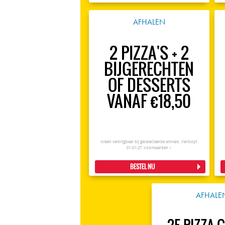
AFHALEN
2 PIZZA'S + 2
BIJGERECHTEN
OF DESSERTS
VANAF €18,50
Alleen verkrijgbaar bij geselecteerde winkels. Verloopt
01-01-27.
Voorwaarden >
BESTEL NU
AFHALE