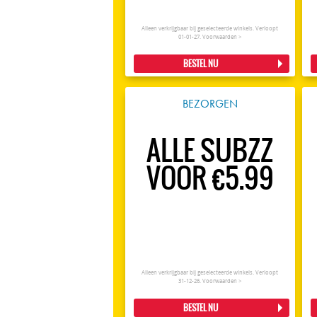
Alleen verkrijgbaar bij geselecteerde winkels. Verloopt
01-01-27.
Voorwaarden >
BESTEL NU
BEZORGEN
ALLE SUBZZ
VOOR €5.99
Alleen verkrijgbaar bij geselecteerde winkels. Verloopt
31-12-26.
Voorwaarden >
BESTEL NU