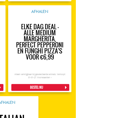
AFHALEN
ELKE DAG DEAL -
ALLE MEDIUM
MARGHERITA,
PERFECT PEPPERONI
EN FUNGHI PIZZA'S
VOOR €6,99
Alleen verkrijgbaar bij geselecteerde winkels. Verloopt
01-01-27.
Voorwaarden >
BESTEL NU
AFHALEN