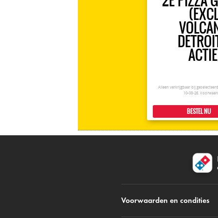
2E PIZZA 
(EXCL
VOLCA
DETROI
ACTIE
Alleen verkrijgbaar bij geselectee
10-08-26.
Voorwaar
BESTEL NU
Voorwaarden en condities