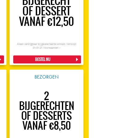
BIJGERECHT
OF DESSERT
VANAF €12,50
Alleen verkrijgbaar bij geselecteerde winkels. Verloopt
01-01-27.
Voorwaarden >
BESTEL NU
BEZORGEN
2
BIJGERECHTEN
OF DESSERTS
VANAF €8,50