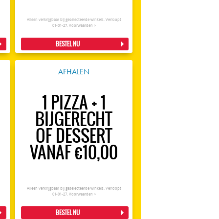
Alleen verkrijgbaar bij geselecteerde winkels. Verloopt
01-01-27.
Voorwaarden >
BESTEL NU
AFHALEN
1 PIZZA + 1
BIJGERECHT
OF DESSERT
VANAF €10,00
Alleen verkrijgbaar bij geselecteerde winkels. Verloopt
01-01-27.
Voorwaarden >
BESTEL NU