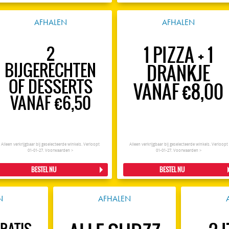
AFHALEN
AFHALEN
1 PIZZA + 1
2
BIJGERECHTEN
DRANKJE
OF DESSERTS
VANAF €8,00
VANAF €6,50
Alleen verkrijgbaar bij geselecteerde winkels. Verloopt
Alleen verkrijgbaar bij geselecteerde winkels. Verloopt
01-01-27.
Voorwaarden >
01-01-27.
Voorwaarden >
BESTEL NU
BESTEL NU
N
AFHALEN