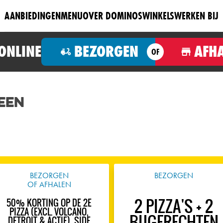
AANBIEDINGEN
MENU
OVER DOMINOS
WINKELS
WERKEN BIJ
 ONLINE
BEZORGEN
AFH
OF
een
BEZORGEN
BEZORGEN
OF AFHALEN
2 PIZZA'S + 2
50% KORTING OP DE 2E
PIZZA (EXCL. VOLCANO,
BIJGERECHTEN
DETROIT & ACTIE), SIDE