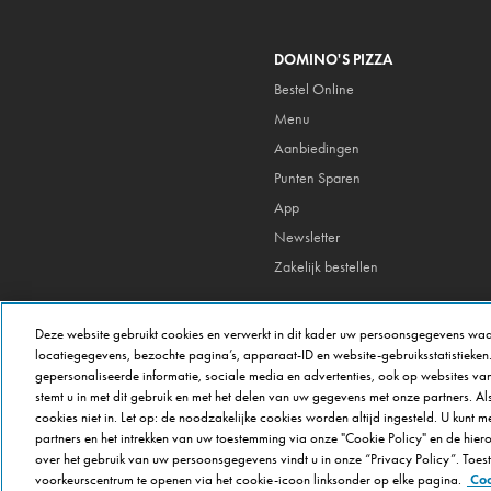
DOMINO'S PIZZA
Bestel Online
Menu
Aanbiedingen
Punten Sparen
App
Newsletter
Zakelijk bestellen
Deze website gebruikt cookies en verwerkt in dit kader uw persoonsgegevens waa
locatiegegevens, bezochte pagina’s, apparaat-ID en website-gebruiksstatistieken
gepersonaliseerde informatie, sociale media en advertenties, ook op websites van
stemt u in met dit gebruik en met het delen van uw gegevens met onze partners. Als 
cookies niet in. Let op: de noodzakelijke cookies worden altijd ingesteld. U kunt 
partners en het intrekken van uw toestemming via onze "Cookie Policy" en de hie
over het gebruik van uw persoonsgegevens vindt u in onze “Privacy Policy”. Toe
voorkeurscentrum te openen via het cookie-icoon linksonder op elke pagina.
Coo