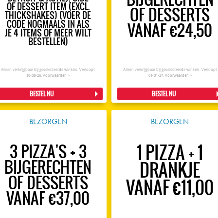
OF DESSERT ITEM (EXCL.
OF DESSERTS
THICKSHAKES) (VOER DE
CODE NOGMAALS IN ALS
VANAF €24,50
JE 4 ITEMS OF MEER WILT
BESTELLEN)
Alleen verkrijgbaar bij geselecteerde winkels. Verloopt
Alleen verkrijgbaar bij geselecteerde winkels. Verloopt
10-08-26.
Voorwaarden >
01-01-27.
Voorwaarden >
BESTEL NU
BESTEL NU
BEZORGEN
BEZORGEN
1 PIZZA + 1
3 PIZZA'S + 3
BIJGERECHTEN
DRANKJE
OF DESSERTS
VANAF €11,00
VANAF €37,00