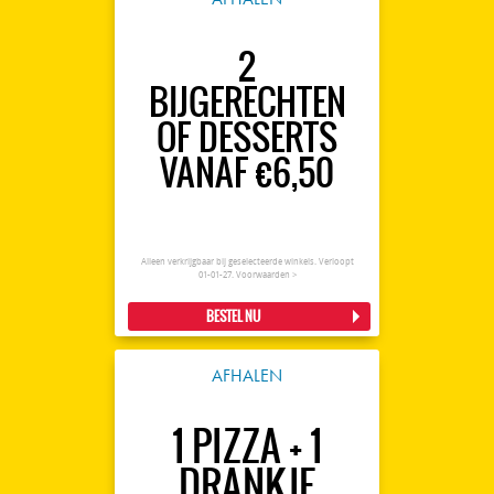
2
BIJGERECHTEN
OF DESSERTS
VANAF €6,50
Alleen verkrijgbaar bij geselecteerde winkels. Verloopt
01-01-27.
Voorwaarden >
BESTEL NU
AFHALEN
1 PIZZA + 1
DRANKJE