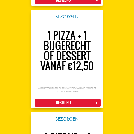
BESTEL NU
BEZORGEN
1 PIZZA + 1
BIJGERECHT
OF DESSERT
VANAF €12,50
Alleen verkrijgbaar bij geselecteerde winkels. Verloopt
01-01-27.
Voorwaarden >
BESTEL NU
BEZORGEN