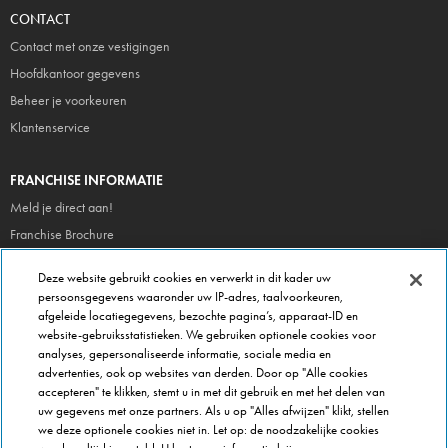
CONTACT
Contact met onze vestigingen
Hoofdkantoor gegevens
Beheer je voorkeuren
Klantenservice
FRANCHISE INFORMATIE
Meld je direct aan!
Franchise Brochure
Veel gestelde vragen
Deze website gebruikt cookies en verwerkt in dit kader uw
persoonsgegevens waaronder uw IP-adres, taalvoorkeuren,
OVER DOMINOS
afgeleide locatiegegevens, bezochte pagina’s, apparaat-ID en
website-gebruiksstatistieken. We gebruiken optionele cookies voor
Newsroom
analyses, gepersonaliseerde informatie, sociale media en
Werken bij Domino's
advertenties, ook op websites van derden. Door op "Alle cookies
accepteren" te klikken, stemt u in met dit gebruik en met het delen van
Care Team (voor medewerkers)
uw gegevens met onze partners. Als u op "Alles afwijzen" klikt, stellen
Scam waarschuwing
we deze optionele cookies niet in. Let op: de noodzakelijke cookies