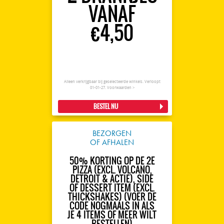
VANAF
€4,50
Alleen verkrijgbaar bij geselecteerde winkels. Verloopt
01-01-27.
Voorwaarden >
BESTEL NU
BEZORGEN
OF AFHALEN
50% KORTING OP DE 2E
PIZZA (EXCL. VOLCANO,
DETROIT & ACTIE), SIDE
OF DESSERT ITEM (EXCL.
THICKSHAKES) (VOER DE
CODE NOGMAALS IN ALS
JE 4 ITEMS OF MEER WILT
BESTELLEN)