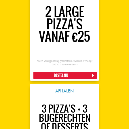
2 LARGE
PIZZA'S
VANAF €25
Alleen verkrijgbaar bij geselecteerde winkels. Verloopt
01-01-27.
Voorwaarden >
BESTEL NU
AFHALEN
3 PIZZA'S + 3
BIJGERECHTEN
OF DESSERTS