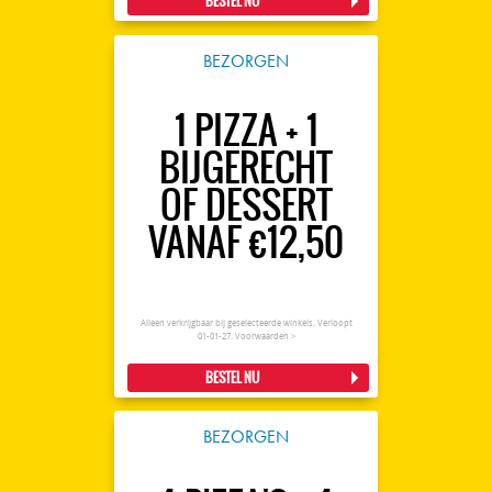
BESTEL NU
BEZORGEN
1 PIZZA + 1
BIJGERECHT
OF DESSERT
VANAF €12,50
Alleen verkrijgbaar bij geselecteerde winkels. Verloopt
01-01-27.
Voorwaarden >
BESTEL NU
BEZORGEN