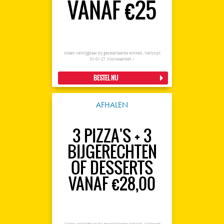
VANAF €25
Alleen verkrijgbaar bij geselecteerde winkels. Verloopt
01-01-27.
Voorwaarden >
BESTEL NU
AFHALEN
3 PIZZA'S + 3
BIJGERECHTEN
OF DESSERTS
VANAF €28,00