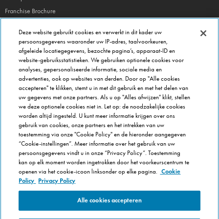
Franchise Brochure
Veel gestelde vragen
Deze website gebruikt cookies en verwerkt in dit kader uw
persoonsgegevens waaronder uw IP-adres, taalvoorkeuren,
OVER DOMINOS
afgeleide locatiegegevens, bezochte pagina’s, apparaat-ID en
website-gebruiksstatistieken. We gebruiken optionele cookies voor
Newsroom
analyses, gepersonaliseerde informatie, sociale media en
Werken bij Domino's
advertenties, ook op websites van derden. Door op "Alle cookies
accepteren" te klikken, stemt u in met dit gebruik en met het delen van
Care Team (voor medewerkers)
uw gegevens met onze partners. Als u op "Alles afwijzen" klikt, stellen
Scam waarschuwing
we deze optionele cookies niet in. Let op: de noodzakelijke cookies
worden altijd ingesteld. U kunt meer informatie krijgen over ons
Privacybeleid
gebruik van cookies, onze partners en het intrekken van uw
Voorwaarden & Condities
toestemming via onze "Cookie Policy" en de hieronder aangegeven
Cookie Policy
“Cookie-instellingen”. Meer informatie over het gebruik van uw
persoonsgegevens vindt u in onze “Privacy Policy”. Toestemming
Cookie-instellingen
kan op elk moment worden ingetrokken door het voorkeurscentrum te
openen via het cookie-icoon linksonder op elke pagina.
Cookie
Policy
Privacy Policy
Alle cookies accepteren