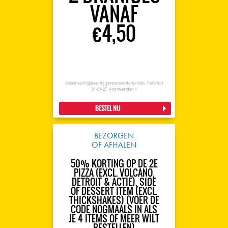
VANAF
€4,50
Alleen verkrijgbaar bij geselecteerde winkels. Verloopt
01-01-27.
Voorwaarden >
BESTEL NU
BEZORGEN
OF AFHALEN
50% KORTING OP DE 2E
PIZZA (EXCL. VOLCANO,
DETROIT & ACTIE), SIDE
OF DESSERT ITEM (EXCL.
THICKSHAKES) (VOER DE
CODE NOGMAALS IN ALS
JE 4 ITEMS OF MEER WILT
BESTELLEN)