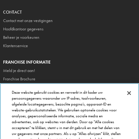
CONTACT
Contact met onze vestigingen
Hoofdkantoor gegevens
Beheer je voorkeuren
Klantenservice
FRANCHISE INFORMATIE
Meld je direct aan!
Franchise Brochure
Veel gestelde vragen
Deze website gebruikt cookies en verwerkt in dit kader uw
persoonsgegevens waaronder uw IP-adres, taalvoorkeuren,
OVER DOMINOS
afgeleide locatiegegevens, bezochte pagina’s, apparaat-ID en
website-gebruiksstatistieken. We gebruiken optionele cookies voor
Newsroom
analyses, gepersonaliseerde informatie, sociale media en
Werken bij Domino's
advertenties, ook op websites van derden. Door op "Alle cookies
accepteren" te klikken, stemt u in met dit gebruik en met het delen van
Care Team (voor medewerkers)
uw gegevens met onze partners. Als u op "Alles afwijzen" klikt, stellen
Scam waarschuwing