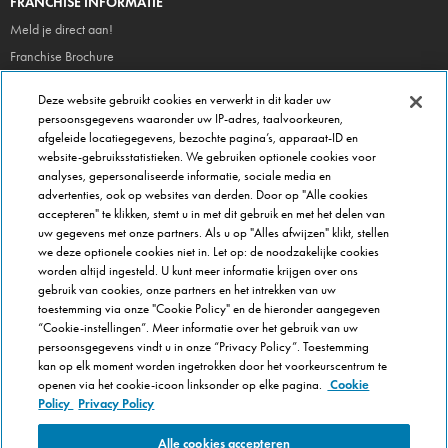
FRANCHISE INFORMATIE
Meld je direct aan!
Franchise Brochure
Veel gestelde vragen
Deze website gebruikt cookies en verwerkt in dit kader uw
persoonsgegevens waaronder uw IP-adres, taalvoorkeuren,
OVER DOMINOS
afgeleide locatiegegevens, bezochte pagina’s, apparaat-ID en
website-gebruiksstatistieken. We gebruiken optionele cookies voor
Newsroom
analyses, gepersonaliseerde informatie, sociale media en
Werken bij Domino's
advertenties, ook op websites van derden. Door op "Alle cookies
accepteren" te klikken, stemt u in met dit gebruik en met het delen van
Care Team (voor medewerkers)
uw gegevens met onze partners. Als u op "Alles afwijzen" klikt, stellen
Scam waarschuwing
we deze optionele cookies niet in. Let op: de noodzakelijke cookies
worden altijd ingesteld. U kunt meer informatie krijgen over ons
Privacybeleid
gebruik van cookies, onze partners en het intrekken van uw
Voorwaarden & Condities
toestemming via onze "Cookie Policy" en de hieronder aangegeven
Cookie Policy
“Cookie-instellingen”. Meer informatie over het gebruik van uw
persoonsgegevens vindt u in onze “Privacy Policy”. Toestemming
Cookie-instellingen
kan op elk moment worden ingetrokken door het voorkeurscentrum te
openen via het cookie-icoon linksonder op elke pagina.
Cookie
Policy
Privacy Policy
Alle cookies accepteren