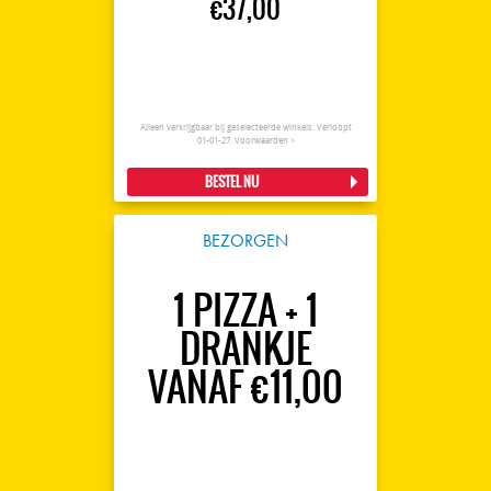
€37,00
Alleen verkrijgbaar bij geselecteerde winkels. Verloopt
01-01-27.
Voorwaarden >
BESTEL NU
BEZORGEN
1 PIZZA + 1
DRANKJE
VANAF €11,00