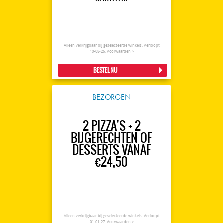
Alleen verkrijgbaar bij geselecteerde winkels. Verloopt
10-08-26.
Voorwaarden >
BESTEL NU
BEZORGEN
2 PIZZA'S + 2
BIJGERECHTEN OF
DESSERTS VANAF
€24,50
Alleen verkrijgbaar bij geselecteerde winkels. Verloopt
01-01-27.
Voorwaarden >