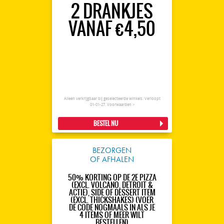
2 DRANKJES
VANAF €4,50
Alleen verkrijgbaar bij geselecteerde winkels. Verloopt
01-01-27.
Voorwaarden >
BESTEL NU
BEZORGEN
OF AFHALEN
50% KORTING OP DE 2E PIZZA
(EXCL. VOLCANO, DETROIT &
ACTIE), SIDE OF DESSERT ITEM
(EXCL. THICKSHAKES) (VOER
DE CODE NOGMAALS IN ALS JE
4 ITEMS OF MEER WILT
BESTELLEN)