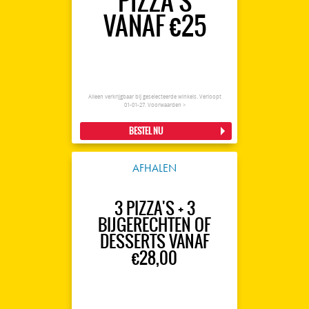
PIZZA'S
VANAF €25
Alleen verkrijgbaar bij geselecteerde winkels. Verloopt
01-01-27.
Voorwaarden >
BESTEL NU
AFHALEN
3 PIZZA'S + 3
BIJGERECHTEN OF
DESSERTS VANAF
€28,00