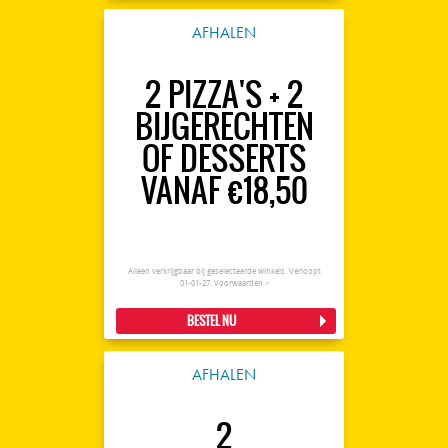
AFHALEN
2 PIZZA'S + 2
BIJGERECHTEN
OF DESSERTS
VANAF €18,50
Alleen verkrijgbaar bij geselecteerde winkels. Verloopt
01-01-27.
Voorwaarden >
BESTEL NU
AFHALEN
2