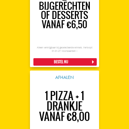
BIJGERECHTEN
OF DESSERTS
VANAF €6,50
Alleen verkrijgbaar bij geselecteerde winkels. Verloopt
01-01-27.
Voorwaarden >
BESTEL NU
AFHALEN
1 PIZZA + 1
DRANKJE
VANAF €8,00