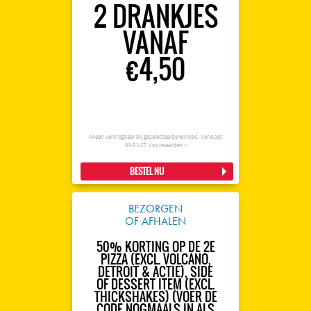
2 DRANKJES
VANAF
€4,50
Alleen verkrijgbaar bij geselecteerde winkels. Verloopt
01-01-27.
Voorwaarden >
BESTEL NU
BEZORGEN
OF AFHALEN
50% KORTING OP DE 2E
PIZZA (EXCL. VOLCANO,
DETROIT & ACTIE), SIDE
OF DESSERT ITEM (EXCL.
THICKSHAKES) (VOER DE
CODE NOGMAALS IN ALS