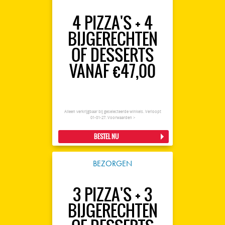
4 PIZZA'S + 4
BIJGERECHTEN
OF DESSERTS
VANAF €47,00
Alleen verkrijgbaar bij geselecteerde winkels. Verloopt
01-01-27.
Voorwaarden >
BESTEL NU
BEZORGEN
3 PIZZA'S + 3
BIJGERECHTEN