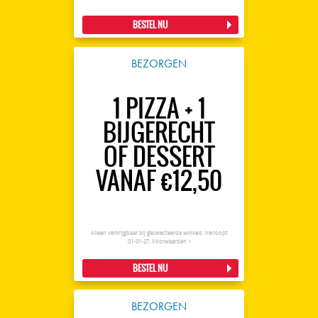
BESTEL NU
BEZORGEN
1 PIZZA + 1
BIJGERECHT
OF DESSERT
VANAF €12,50
Alleen verkrijgbaar bij geselecteerde winkels. Verloopt
01-01-27.
Voorwaarden >
BESTEL NU
BEZORGEN