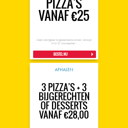
PIZZA'S
VANAF €25
Alleen verkrijgbaar bij geselecteerde winkels. Verloopt
01-01-27.
Voorwaarden >
BESTEL NU
AFHALEN
3 PIZZA'S + 3
BIJGERECHTEN
OF DESSERTS
VANAF €28,00