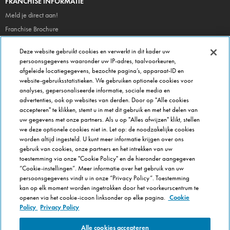
FRANCHISE INFORMATIE
Meld je direct aan!
Franchise Brochure
Veel gestelde vragen
Deze website gebruikt cookies en verwerkt in dit kader uw
persoonsgegevens waaronder uw IP-adres, taalvoorkeuren,
OVER DOMINOS
afgeleide locatiegegevens, bezochte pagina’s, apparaat-ID en
website-gebruiksstatistieken. We gebruiken optionele cookies voor
Newsroom
analyses, gepersonaliseerde informatie, sociale media en
Werken bij Domino's
advertenties, ook op websites van derden. Door op "Alle cookies
accepteren" te klikken, stemt u in met dit gebruik en met het delen van
Care Team (voor medewerkers)
uw gegevens met onze partners. Als u op "Alles afwijzen" klikt, stellen
Scam waarschuwing
we deze optionele cookies niet in. Let op: de noodzakelijke cookies
worden altijd ingesteld. U kunt meer informatie krijgen over ons
Privacybeleid
gebruik van cookies, onze partners en het intrekken van uw
Voorwaarden & Condities
toestemming via onze "Cookie Policy" en de hieronder aangegeven
Cookie Policy
“Cookie-instellingen”. Meer informatie over het gebruik van uw
persoonsgegevens vindt u in onze “Privacy Policy”. Toestemming
Cookie-instellingen
kan op elk moment worden ingetrokken door het voorkeurscentrum te
openen via het cookie-icoon linksonder op elke pagina.
Cookie
Policy
Privacy Policy
Alle cookies accepteren