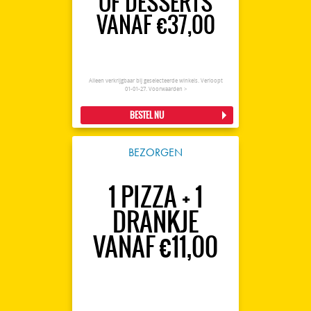
OF DESSERTS
VANAF €37,00
Alleen verkrijgbaar bij geselecteerde winkels. Verloopt
01-01-27.
Voorwaarden >
BESTEL NU
BEZORGEN
1 PIZZA + 1
DRANKJE
VANAF €11,00