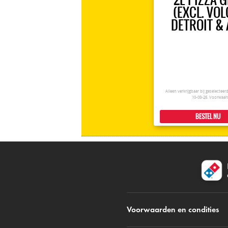
(EXCL. VO
DETROIT & 
Alleen verkrijgbaar bij geselectee
10-08-26.
Voorwaar
BESTEL NU
Voorwaarden en condities