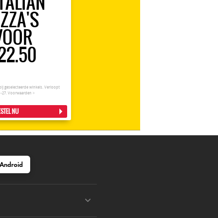
ITALIAN
IZZA'S
VOOR
22.50
bij geselecteerde winkels. Verloopt
1-27.
Voorwaarden >
STEL NU
Android