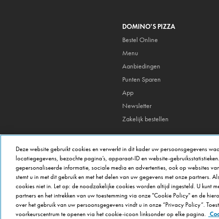
DOMINO'S PIZZA
Bestel Online
Menu
Aanbiedingen
Punten Sparen
App
Newsletter
Zakelijk bestellen
Deze website gebruikt cookies en verwerkt in dit kader uw persoonsgegevens waa
locatiegegevens, bezochte pagina’s, apparaat-ID en website-gebruiksstatistieken
gepersonaliseerde informatie, sociale media en advertenties, ook op websites van
stemt u in met dit gebruik en met het delen van uw gegevens met onze partners. Als 
cookies niet in. Let op: de noodzakelijke cookies worden altijd ingesteld. U kunt 
partners en het intrekken van uw toestemming via onze "Cookie Policy" en de hie
over het gebruik van uw persoonsgegevens vindt u in onze “Privacy Policy”. Toe
voorkeurscentrum te openen via het cookie-icoon linksonder op elke pagina.
Coo