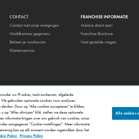
CONTACT
FRANCHISE INFORMATIE
Contact met onze vestigingen
Meld je direct aan!
Hoofdkantoor gegevens
Franchise Brochure
Beheer je voorkeuren
Veel gestelde vragen
Klantenservice
ronder uw IP-adres, taalvoorkeuren, afgeleide
. We gebruiken optionele cookies voor analyses,
 derden. Door op "Alle cookies accepteren" te klikken,
u op "Alles afwijzen" klikt, stellen we deze optionele
Alle cookies 
meer informatie krijgen over ons gebruik van cookies, onze
ronder aangegeven “Cookie-instellingen”. Meer informatie
© 2025 Domino's Pizza Enterprises Ltd
stemming kan op elk moment worden ingetrokken door het
kie Policy
Privacy Policy