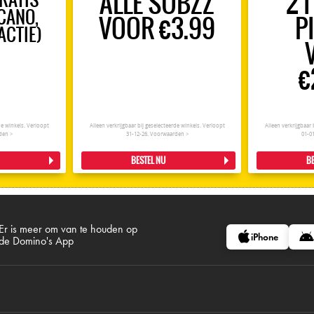
ALLE SUBZZ
2 
LCANO,
VOOR €3.99
P
ACTIE)
€
rde winkels. Verloopt
Alleen verkrijgbaar bij geselecteerde winkels. Verloopt
Alleen verkrijgbaar 
den >
31-12-26.
Voorwaarden >
01-0
BESTEL NU
BE
Er is meer om van te houden op
iPhone
de Domino's App