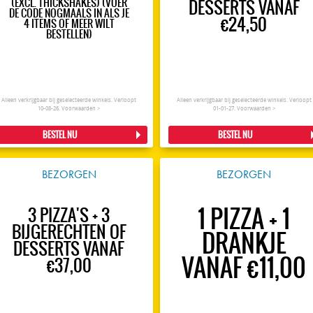
(EXCL. THICKSHAKES) (VOER
DESSERTS VANAF
DE CODE NOGMAALS IN ALS JE
€24,50
4 ITEMS OF MEER WILT
BESTELLEN)
Alleen verkrijgbaar bij geselecteerde winkels. Verloopt
Alleen verkrijgbaar bij geselecteerde winkels. Verloopt
10-08-26.
Voorwaarden >
01-01-27.
Voorwaarden >
BESTEL NU
BESTEL NU
BEZORGEN
BEZORGEN
1 PIZZA + 1
3 PIZZA'S + 3
BIJGERECHTEN OF
DRANKJE
DESSERTS VANAF
VANAF €11,00
€37,00