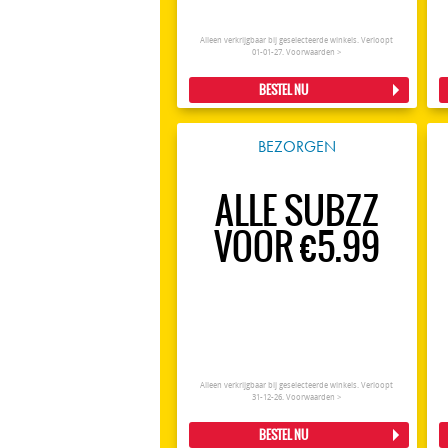
Alleen verkrijgbaar bij geselecteerde winkels. Verloopt
01-01-27.
Voorwaarden >
BESTEL NU
BEZORGEN
ALLE SUBZZ
VOOR €5.99
Alleen verkrijgbaar bij geselecteerde winkels. Verloopt
31-12-26.
Voorwaarden >
BESTEL NU