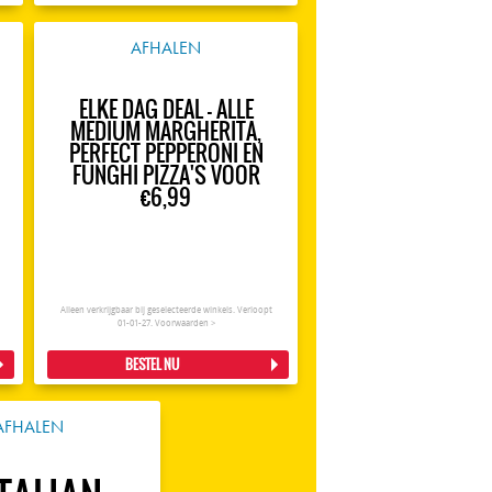
AFHALEN
ELKE DAG DEAL - ALLE
MEDIUM MARGHERITA,
PERFECT PEPPERONI EN
FUNGHI PIZZA'S VOOR
€6,99
Alleen verkrijgbaar bij geselecteerde winkels. Verloopt
01-01-27.
Voorwaarden >
BESTEL NU
AFHALEN