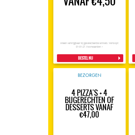
VANAF €4,50
Alleen verkrijgbaar bij geselecteerde winkels. Verloopt
01-01-27.
Voorwaarden >
BESTEL NU
BEZORGEN
4 PIZZA'S + 4
BIJGERECHTEN OF
DESSERTS VANAF
€47,00