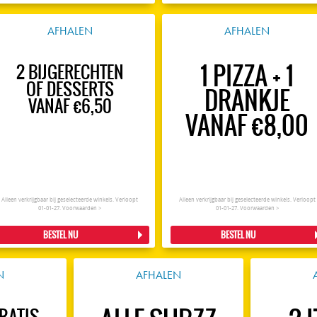
AFHALEN
AFHALEN
1 PIZZA + 1
2 BIJGERECHTEN
OF DESSERTS
DRANKJE
VANAF €6,50
VANAF €8,00
Alleen verkrijgbaar bij geselecteerde winkels. Verloopt
Alleen verkrijgbaar bij geselecteerde winkels. Verloopt
01-01-27.
Voorwaarden >
01-01-27.
Voorwaarden >
BESTEL NU
BESTEL NU
N
AFHALEN
GRATIS