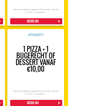
Alleen verkrijgbaar bij geselecteerde winkels. Verloopt
01-01-27.
Voorwaarden >
BESTEL NU
AFHALEN
1 PIZZA + 1
BIJGERECHT OF
DESSERT VANAF
€10,00
Alleen verkrijgbaar bij geselecteerde winkels. Verloopt
01-01-27.
Voorwaarden >
BESTEL NU