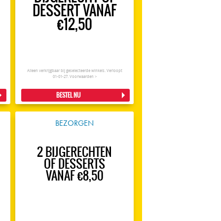
DESSERT VANAF
€12,50
Alleen verkrijgbaar bij geselecteerde winkels. Verloopt
01-01-27.
Voorwaarden >
BESTEL NU
BEZORGEN
2 BIJGERECHTEN
OF DESSERTS
VANAF €8,50