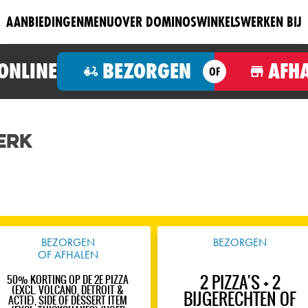
AANBIEDINGEN
MENU
OVER DOMINOS
WINKELS
WERKEN BIJ
 ONLINE
BEZORGEN
AFH
OF
erk
BEZORGEN
BEZORGEN
OF AFHALEN
2 PIZZA'S + 2
50% KORTING OP DE 2E PIZZA
(EXCL. VOLCANO, DETROIT &
BIJGERECHTEN OF
ACTIE), SIDE OF DESSERT ITEM