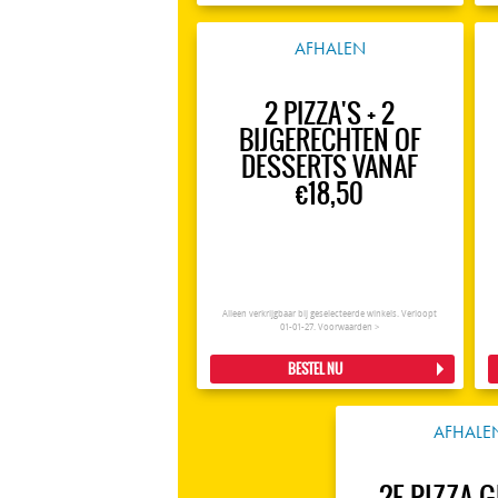
AFHALEN
2 PIZZA'S + 2
BIJGERECHTEN OF
DESSERTS VANAF
€18,50
Alleen verkrijgbaar bij geselecteerde winkels. Verloopt
01-01-27.
Voorwaarden >
BESTEL NU
AFHALE
2E PIZZA 