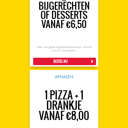
BIJGERECHTEN
OF DESSERTS
VANAF €6,50
Alleen verkrijgbaar bij geselecteerde winkels. Verloopt
01-01-27.
Voorwaarden >
BESTEL NU
AFHALEN
1 PIZZA + 1
DRANKJE
VANAF €8,00