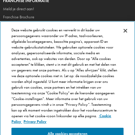
FRANCHISE INFORMATIE
Meld je direct aan!
Franchise Brochure
Veel gestelde vragen
Deze website gebruikt cookies en verwerkt in dit kader uw
persoonsgegevens waaronder uw IP-adres, taalvoorkeuren,
OVER DOMINOS
afgeleide locatiegegevens, bezochte pagina’s, apparaat-ID en
website-gebruiksstatistieken. We gebruiken optionele cookies voor
Newsroom
analyses, gepersonaliseerde informatie, sociale media en
Werken bij Domino's
advertenties, ook op websites van derden. Door op "Alle cookies
accepteren" te klikken, stemt u in met dit gebruik en met het delen van
Care Team (voor medewerkers)
uw gegevens met onze partners. Als u op "Alles afwijzen" klikt, stellen
Scam waarschuwing
we deze optionele cookies niet in. Let op: de noodzakelijke cookies
worden altijd ingesteld. U kunt meer informatie krijgen over ons
Privacybeleid
gebruik van cookies, onze partners en het intrekken van uw
Voorwaarden & Condities
toestemming via onze "Cookie Policy" en de hieronder aangegeven
Cookie Policy
“Cookie-instellingen”. Meer informatie over het gebruik van uw
persoonsgegevens vindt u in onze “Privacy Policy”. Toestemming
Cookie-instellingen
kan op elk moment worden ingetrokken door het voorkeurscentrum te
openen via het cookie-icoon linksonder op elke pagina.
Cookie
Policy
Privacy Policy
Alle cookies accepteren