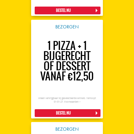
BESTEL NU
BEZORGEN
1 PIZZA + 1
BIJGERECHT
OF DESSERT
VANAF €12,50
Alleen verkrijgbaar bij geselecteerde winkels. Verloopt
01-01-27.
Voorwaarden >
BESTEL NU
BEZORGEN