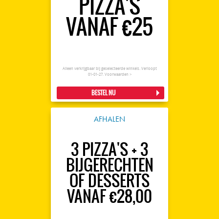
PIZZA'S
VANAF €25
Alleen verkrijgbaar bij geselecteerde winkels. Verloopt
01-01-27.
Voorwaarden >
BESTEL NU
AFHALEN
3 PIZZA'S + 3
BIJGERECHTEN
OF DESSERTS
VANAF €28,00