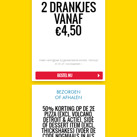
2 DRANKJES
VANAF
€4,50
Alleen verkrijgbaar bij geselecteerde winkels. Verloopt
01-01-27.
Voorwaarden >
BESTEL NU
BEZORGEN
OF AFHALEN
50% KORTING OP DE 2E
PIZZA (EXCL. VOLCANO,
DETROIT & ACTIE), SIDE
OF DESSERT ITEM (EXCL.
THICKSHAKES) (VOER DE
CODE NOGMAALS IN ALS