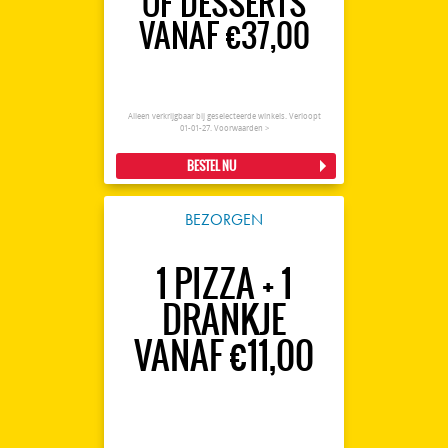
OF DESSERTS
VANAF €37,00
Alleen verkrijgbaar bij geselecteerde winkels. Verloopt
01-01-27.
Voorwaarden >
BESTEL NU
BEZORGEN
1 PIZZA + 1
DRANKJE
VANAF €11,00