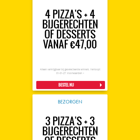
4 PIZZA'S + 4
BIJGERECHTEN
OF DESSERTS
VANAF €47,00
Alleen verkrijgbaar bij geselecteerde winkels. Verloopt
01-01-27.
Voorwaarden >
BESTEL NU
BEZORGEN
3 PIZZA'S + 3
BIJGERECHTEN