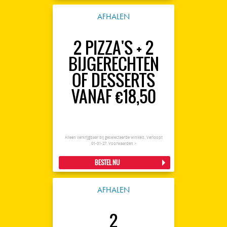
AFHALEN
2 PIZZA'S + 2
BIJGERECHTEN
OF DESSERTS
VANAF €18,50
Alleen verkrijgbaar bij geselecteerde winkels. Verloopt
01-01-27.
Voorwaarden >
BESTEL NU
AFHALEN
2