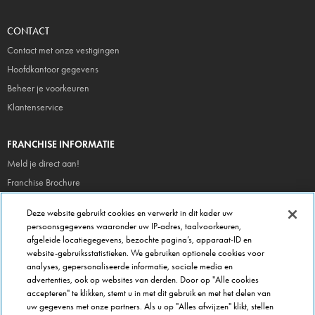
CONTACT
Contact met onze vestigingen
Hoofdkantoor gegevens
Beheer je voorkeuren
Klantenservice
FRANCHISE INFORMATIE
Meld je direct aan!
Franchise Brochure
Veel gestelde vragen
Deze website gebruikt cookies en verwerkt in dit kader uw
persoonsgegevens waaronder uw IP-adres, taalvoorkeuren,
OVER DOMINOS
afgeleide locatiegegevens, bezochte pagina’s, apparaat-ID en
website-gebruiksstatistieken. We gebruiken optionele cookies voor
Newsroom
analyses, gepersonaliseerde informatie, sociale media en
Werken bij Domino's
advertenties, ook op websites van derden. Door op "Alle cookies
accepteren" te klikken, stemt u in met dit gebruik en met het delen van
Care Team (voor medewerkers)
uw gegevens met onze partners. Als u op "Alles afwijzen" klikt, stellen
Scam waarschuwing