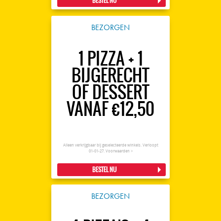
BESTEL NU
BEZORGEN
1 PIZZA + 1
BIJGERECHT
OF DESSERT
VANAF €12,50
Alleen verkrijgbaar bij geselecteerde winkels. Verloopt
01-01-27.
Voorwaarden >
BESTEL NU
BEZORGEN