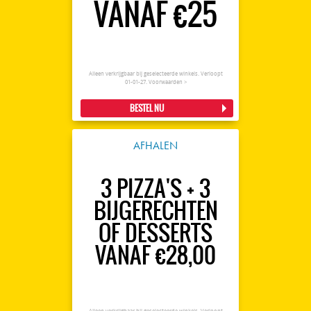
VANAF €25
Alleen verkrijgbaar bij geselecteerde winkels. Verloopt
01-01-27.
Voorwaarden >
BESTEL NU
AFHALEN
3 PIZZA'S + 3
BIJGERECHTEN
OF DESSERTS
VANAF €28,00