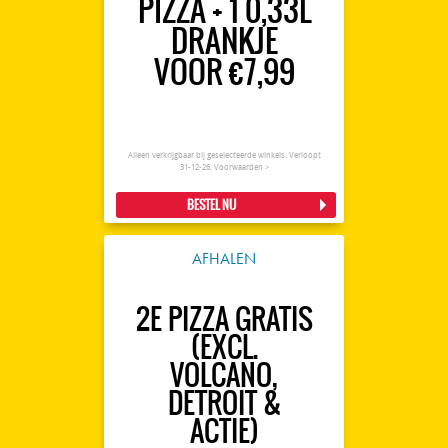
PIZZA + 1 0,33L
DRANKJE
VOOR €7,99
Alleen verkrijgbaar bij geselecteerde winkels. Verloopt
31-12-26.
Voorwaarden >
BESTEL NU
AFHALEN
2E PIZZA GRATIS
(EXCL.
VOLCANO,
DETROIT &
ACTIE)