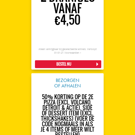
VANAF
€4,50
Alleen verkrijgbaar bij geselecteerde winkels. Verloopt
01-01-27.
Voorwaarden >
BESTEL NU
BEZORGEN
OF AFHALEN
50% KORTING OP DE 2E
PIZZA (EXCL. VOLCANO,
DETROIT & ACTIE), SIDE
OF DESSERT ITEM (EXCL.
THICKSHAKES) (VOER DE
CODE NOGMAALS IN ALS
JE 4 ITEMS OF MEER WILT
BESTELLEN)