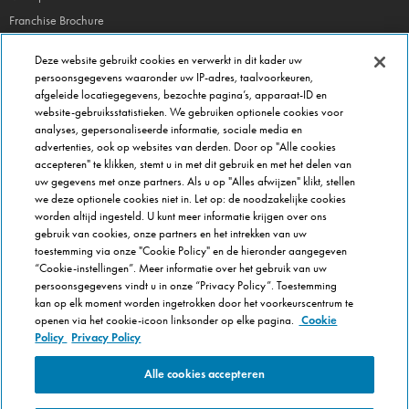
Franchise Brochure
Veel gestelde vragen
Deze website gebruikt cookies en verwerkt in dit kader uw
persoonsgegevens waaronder uw IP-adres, taalvoorkeuren,
OVER DOMINOS
afgeleide locatiegegevens, bezochte pagina’s, apparaat-ID en
website-gebruiksstatistieken. We gebruiken optionele cookies voor
Newsroom
analyses, gepersonaliseerde informatie, sociale media en
Werken bij Domino's
advertenties, ook op websites van derden. Door op "Alle cookies
accepteren" te klikken, stemt u in met dit gebruik en met het delen van
Care Team (voor medewerkers)
uw gegevens met onze partners. Als u op "Alles afwijzen" klikt, stellen
Scam waarschuwing
we deze optionele cookies niet in. Let op: de noodzakelijke cookies
worden altijd ingesteld. U kunt meer informatie krijgen over ons
Privacybeleid
gebruik van cookies, onze partners en het intrekken van uw
Voorwaarden & Condities
toestemming via onze "Cookie Policy" en de hieronder aangegeven
Cookie Policy
“Cookie-instellingen”. Meer informatie over het gebruik van uw
persoonsgegevens vindt u in onze “Privacy Policy”. Toestemming
Cookie-instellingen
kan op elk moment worden ingetrokken door het voorkeurscentrum te
openen via het cookie-icoon linksonder op elke pagina.
Cookie
Policy
Privacy Policy
Alle cookies accepteren