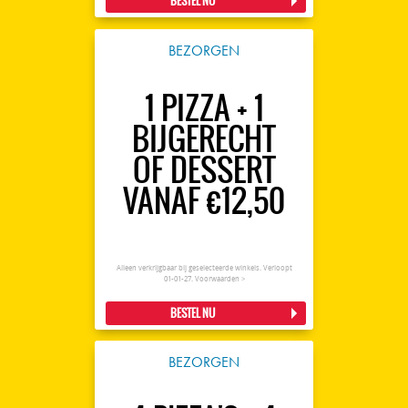
BESTEL NU
BEZORGEN
1 PIZZA + 1
BIJGERECHT
OF DESSERT
VANAF €12,50
Alleen verkrijgbaar bij geselecteerde winkels. Verloopt
01-01-27.
Voorwaarden >
BESTEL NU
BEZORGEN