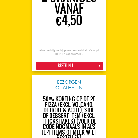
VANAF
€4,50
Alleen verkrijgbaar bij geselecteerde winkels. Verloopt
01-01-27.
Voorwaarden >
BESTEL NU
BEZORGEN
OF AFHALEN
50% KORTING OP DE 2E
PIZZA (EXCL. VOLCANO,
DETROIT & ACTIE), SIDE
OF DESSERT ITEM (EXCL.
THICKSHAKES) (VOER DE
CODE NOGMAALS IN ALS
JE 4 ITEMS OF MEER WILT
BESTELLEN)