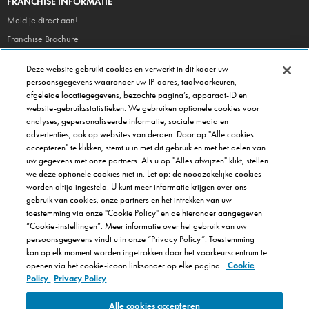
FRANCHISE INFORMATIE
Meld je direct aan!
Franchise Brochure
Veel gestelde vragen
Deze website gebruikt cookies en verwerkt in dit kader uw
persoonsgegevens waaronder uw IP-adres, taalvoorkeuren,
OVER DOMINOS
afgeleide locatiegegevens, bezochte pagina’s, apparaat-ID en
website-gebruiksstatistieken. We gebruiken optionele cookies voor
Newsroom
analyses, gepersonaliseerde informatie, sociale media en
Werken bij Domino's
advertenties, ook op websites van derden. Door op "Alle cookies
accepteren" te klikken, stemt u in met dit gebruik en met het delen van
Care Team (voor medewerkers)
uw gegevens met onze partners. Als u op "Alles afwijzen" klikt, stellen
Scam waarschuwing
we deze optionele cookies niet in. Let op: de noodzakelijke cookies
worden altijd ingesteld. U kunt meer informatie krijgen over ons
Privacybeleid
gebruik van cookies, onze partners en het intrekken van uw
Voorwaarden & Condities
toestemming via onze "Cookie Policy" en de hieronder aangegeven
Cookie Policy
“Cookie-instellingen”. Meer informatie over het gebruik van uw
persoonsgegevens vindt u in onze “Privacy Policy”. Toestemming
Cookie-instellingen
kan op elk moment worden ingetrokken door het voorkeurscentrum te
openen via het cookie-icoon linksonder op elke pagina.
Cookie
Policy
Privacy Policy
Alle cookies accepteren