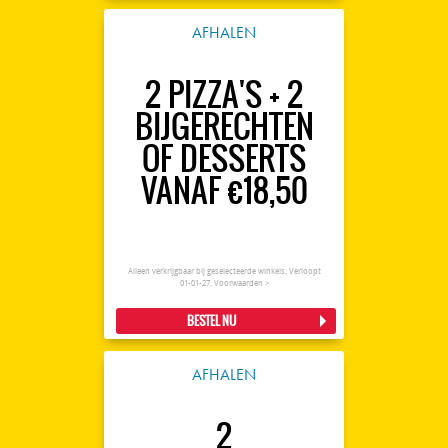
AFHALEN
2 PIZZA'S + 2
BIJGERECHTEN
OF DESSERTS
VANAF €18,50
Alleen verkrijgbaar bij geselecteerde winkels. Verloopt
01-01-27.
Voorwaarden >
BESTEL NU
AFHALEN
2