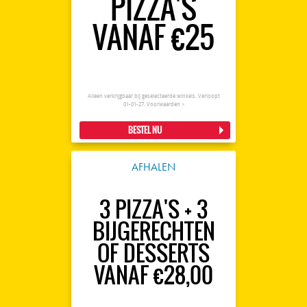
PIZZA'S
VANAF €25
Alleen verkrijgbaar bij geselecteerde winkels. Verloopt
01-01-27.
Voorwaarden >
BESTEL NU
AFHALEN
3 PIZZA'S + 3
BIJGERECHTEN
OF DESSERTS
VANAF €28,00