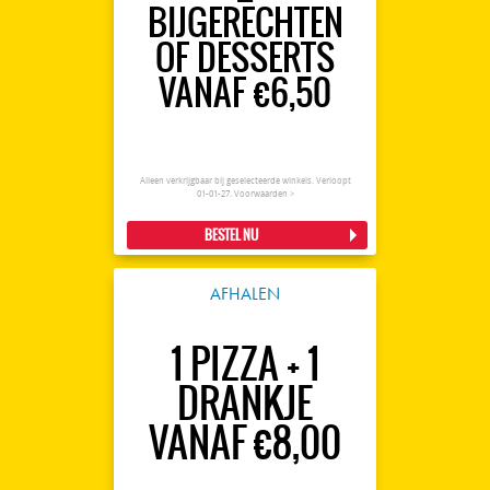
BIJGERECHTEN
OF DESSERTS
VANAF €6,50
Alleen verkrijgbaar bij geselecteerde winkels. Verloopt
01-01-27.
Voorwaarden >
BESTEL NU
AFHALEN
1 PIZZA + 1
DRANKJE
VANAF €8,00