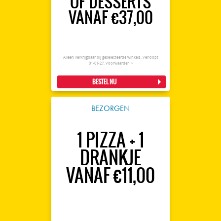
OF DESSERTS
VANAF €37,00
Alleen verkrijgbaar bij geselecteerde winkels. Verloopt
01-01-27.
Voorwaarden >
BESTEL NU
BEZORGEN
1 PIZZA + 1
DRANKJE
VANAF €11,00