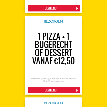
BESTEL NU
BEZORGEN
1 PIZZA + 1
BIJGERECHT
OF DESSERT
VANAF €12,50
Alleen verkrijgbaar bij geselecteerde winkels. Verloopt
01-01-27.
Voorwaarden >
BESTEL NU
BEZORGEN