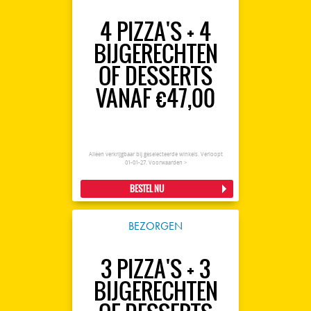
4 PIZZA'S + 4
BIJGERECHTEN
OF DESSERTS
VANAF €47,00
Alleen verkrijgbaar bij geselecteerde winkels. Verloopt
01-01-27.
Voorwaarden >
BESTEL NU
BEZORGEN
3 PIZZA'S + 3
BIJGERECHTEN