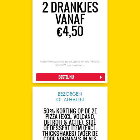
2 DRANKJES
VANAF
€4,50
Alleen verkrijgbaar bij geselecteerde winkels. Verloopt
01-01-27.
Voorwaarden >
BESTEL NU
BEZORGEN
OF AFHALEN
50% KORTING OP DE 2E
PIZZA (EXCL. VOLCANO,
DETROIT & ACTIE), SIDE
OF DESSERT ITEM (EXCL.
THICKSHAKES) (VOER DE
CODE NOGMAALS IN ALS