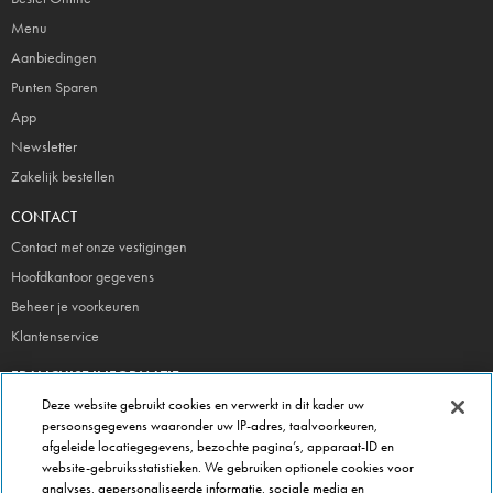
Menu
Aanbiedingen
Punten Sparen
App
Newsletter
Zakelijk bestellen
CONTACT
Contact met onze vestigingen
Hoofdkantoor gegevens
Beheer je voorkeuren
Klantenservice
FRANCHISE INFORMATIE
Deze website gebruikt cookies en verwerkt in dit kader uw
Meld je direct aan!
persoonsgegevens waaronder uw IP-adres, taalvoorkeuren,
Franchise Brochure
afgeleide locatiegegevens, bezochte pagina’s, apparaat-ID en
Veel gestelde vragen
website-gebruiksstatistieken. We gebruiken optionele cookies voor
analyses, gepersonaliseerde informatie, sociale media en