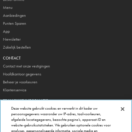
Menu
Aanbiedingen
Punten Sparen
App
Newsletter
Zakelijk bestellen
CONTACT
Contact met onze vestigingen
Hoofdkantoor gegevens
Beheer je voorkeuren
Klantenservice
FRANCHISE INFORMATIE
Deze website gebruikt cookies en verwerkt in dit kader uw
Meld je direct aan!
persoonsgegevens waaronder uw IP-adres, taalvoorkeuren,
Franchise Brochure
afgeleide locatiegegevens, bezochte pagina’s, apparaat-ID en
Veel gestelde vragen
website-gebruiksstatistieken. We gebruiken optionele cookies voor
analyses, gepersonaliseerde informatie, sociale media en