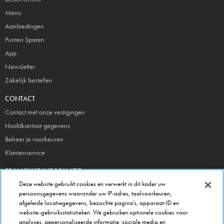
Menu
Aanbiedingen
Punten Sparen
App
Newsletter
Zakelijk bestellen
CONTACT
Contact met onze vestigingen
Hoofdkantoor gegevens
Beheer je voorkeuren
Klantenservice
FRANCHISE INFORMATIE
Deze website gebruikt cookies en verwerkt in dit kader uw
Meld je direct aan!
persoonsgegevens waaronder uw IP-adres, taalvoorkeuren,
Franchise Brochure
afgeleide locatiegegevens, bezochte pagina’s, apparaat-ID en
Veel gestelde vragen
website-gebruiksstatistieken. We gebruiken optionele cookies voor
analyses, gepersonaliseerde informatie, sociale media en