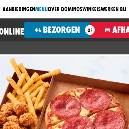
AANBIEDINGEN
MENU
OVER DOMINOS
WINKELS
WERKEN BIJ
BEZORGEN
AFH
 ONLINE
OF