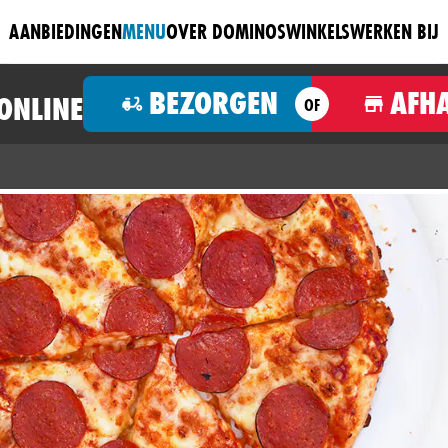
AANBIEDINGEN
MENU
OVER DOMINOS
WINKELS
WERKEN BIJ
BEZORGEN
AFH
 ONLINE
OF