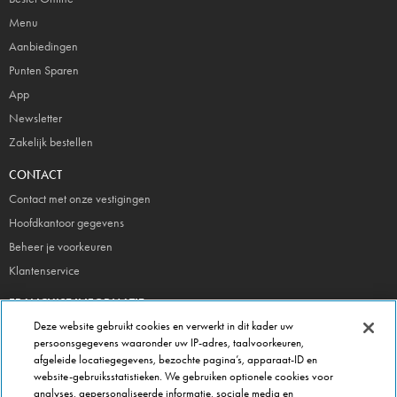
Menu
Aanbiedingen
Punten Sparen
App
Newsletter
Zakelijk bestellen
CONTACT
Contact met onze vestigingen
Hoofdkantoor gegevens
Beheer je voorkeuren
Klantenservice
FRANCHISE INFORMATIE
Deze website gebruikt cookies en verwerkt in dit kader uw
Meld je direct aan!
persoonsgegevens waaronder uw IP-adres, taalvoorkeuren,
Franchise Brochure
afgeleide locatiegegevens, bezochte pagina’s, apparaat-ID en
Veel gestelde vragen
website-gebruiksstatistieken. We gebruiken optionele cookies voor
analyses, gepersonaliseerde informatie, sociale media en