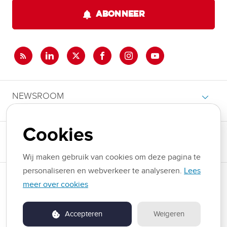
ABONNEER
NEWSROOM
Cookies
THEMA'S
Wij maken gebruik van cookies om deze pagina te
personaliseren en webverkeer te analyseren.
Lees
Copyright © 2026 Domino's. Alle rechten voorbehouden.
meer over cookies
Gebruiksvoorwaarden
Accepteren
Weigeren