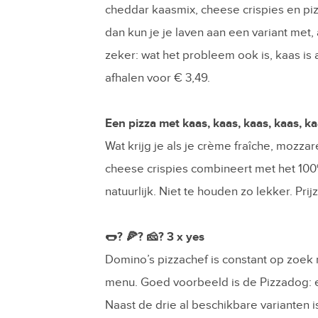
cheddar kaasmix, cheese crispies en pizz
dan kun je je laven aan een variant met,
zeker: wat het probleem ook is, kaas is 
afhalen voor € 3,49.
Een pizza met kaas, kaas, kaas, kaas, k
Wat krijg je als je crème fraîche, mozz
cheese crispies combineert met het 10
natuurlijk. Niet te houden zo lekker. Pri
🌭? 🍕? 🧀? 3 x yes
Domino’s pizzachef is constant op zoe
menu. Goed voorbeeld is de Pizzadog: e
Naast de drie al beschikbare varianten 