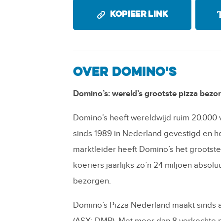
KOPIEER LINK
OVER DOMINO'S
Domino’s: wereld’s grootste pizza bezorg
Domino’s heeft wereldwijd ruim 20.000 
sinds 1989 in Nederland gevestigd en he
marktleider heeft Domino’s het groots
koeriers jaarlijks zo’n 24 miljoen absol
bezorgen.
Domino’s Pizza Nederland maakt sinds ap
(ASX: DMP). Met meer dan 8 verkochte p