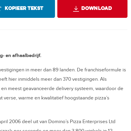
KOPIEER TEKST
DOWNLOAD
- en afhaalbedrijf.
vestigingen in meer dan 89 landen. De franchiseformule is
eft hier inmiddels meer dan 370 vestigingen. Als
te en meest geavanceerde delivery systeem, waardoor de
uut verse, warme en kwalitatief hoogstaande pizza’s
ril 2006 deel uit van Domino’s Pizza Enterprises Ltd
izza's per seconde en meer dan 3.800 winkels in 12