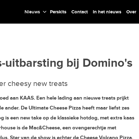
Nieuws
Perskits
Contact
In het nieuws
Over
-uitbarsting bij Domino's
ier cheesy new treats
oed aan KAAS. Een hele lading aan nieuwe treats prijkt
e ander. De Ultimate Cheese Pizza heeft maar liefst zes
g is een new take op de klassieke hotdog, met extra kaas
erhouse is de Mac&Cheese, een ovengerechtje met
s dus. Ster van de show is echter de Cheese Volcano Pizza.