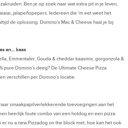
akruiden. Ben je op zoek naar wat extra pit in je leven,
 aiaiai, jalapeñopepers. Iedereen die ‘m eet weet het
altijd de oplossing. Domino’s Mac & Cheese haal je bij
aas en… kaas
arella, Emmentaler, Gouda & cheddar kaasmix, gorgonzola &
0% pure Domino’s deeg? De Ultimate Cheese Pizza
jzen verschillen per Domino’s locatie.
k naar smaakpapilverlekkerende toevoegingen aan het
en heerlijk foute combo van een hotdog en een pizza.
is er nu a new Pizzadog on the block met, hoe kan het ook