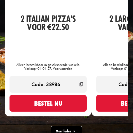
2 ITALIAN PIZZA'S
2 LARG
VOOR €22.50
VANA
Alleen beschikbaar in geselecteerde winkels.
Alleen beschikbaar i
Verloopt 01-01-27. Voorwaarden
Verloopt 01-0
BESTEL NU
BES
Meer laden