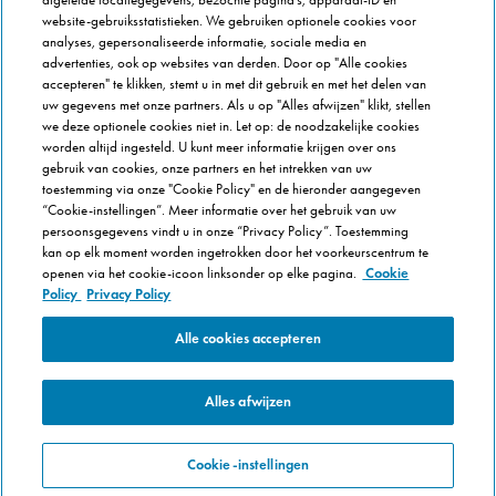
website-gebruiksstatistieken. We gebruiken optionele cookies voor
Newsroom
analyses, gepersonaliseerde informatie, sociale media en
Werken bij Domino's
advertenties, ook op websites van derden. Door op "Alle cookies
accepteren" te klikken, stemt u in met dit gebruik en met het delen van
Care Team (voor medewerkers)
uw gegevens met onze partners. Als u op "Alles afwijzen" klikt, stellen
Scam waarschuwing
we deze optionele cookies niet in. Let op: de noodzakelijke cookies
Privacybeleid
worden altijd ingesteld. U kunt meer informatie krijgen over ons
gebruik van cookies, onze partners en het intrekken van uw
Voorwaarden & Condities
toestemming via onze "Cookie Policy" en de hieronder aangegeven
Cookie Policy
“Cookie-instellingen”. Meer informatie over het gebruik van uw
persoonsgegevens vindt u in onze “Privacy Policy”. Toestemming
Cookie-instellingen
kan op elk moment worden ingetrokken door het voorkeurscentrum te
openen via het cookie-icoon linksonder op elke pagina.
Cookie
Policy
Privacy Policy
Alle cookies accepteren
Alles afwijzen
Cookie-instellingen
© 2025 Domino's Pizza Enterprises Ltd