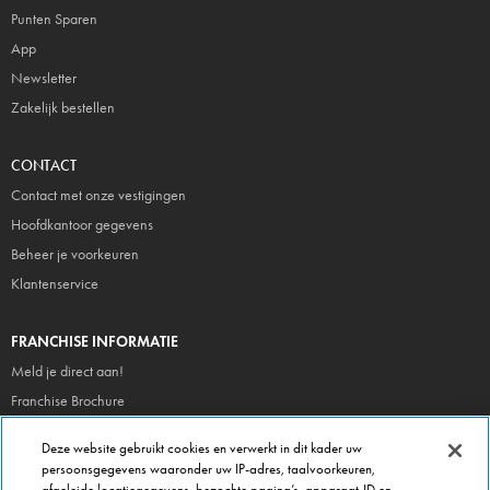
Punten Sparen
App
Newsletter
Zakelijk bestellen
CONTACT
Contact met onze vestigingen
Hoofdkantoor gegevens
Beheer je voorkeuren
Klantenservice
FRANCHISE INFORMATIE
Meld je direct aan!
Franchise Brochure
Veel gestelde vragen
Deze website gebruikt cookies en verwerkt in dit kader uw
persoonsgegevens waaronder uw IP-adres, taalvoorkeuren,
OVER DOMINOS
afgeleide locatiegegevens, bezochte pagina’s, apparaat-ID en