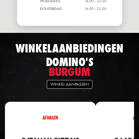
WOENSDAG
16:00 - 22:00
DONDERDAG
16:00 - 22:00
WINKELAANBIEDINGEN
DOMINO'S
BURGUM
WINKEL AANPASSEN
AFHALEN
AF