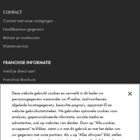
CONTACT
Contact met onze vestigingen
Hoofdkantoor gegevens
Beheer je voorkeuren
Klantenservice
FRANCHISE INFORMATIE
Meld je direct aan!
Franchise Brochure
Veel gestelde vragen
Deze website gebruikt cookies en verwerkt in dit kader uw
persoonsgegevens waaronder uw IP-adres, taalvoorkeuren,
OVER DOMINOS
afgeleide locatiegegevens, bezochte pagina’s, apparaat-ID en
website-gebruiksstatistieken. We gebruiken optionele cookies voor
Newsroom
analyses, gepersonaliseerde informatie, sociale media en
Werken bij Domino's
advertenties, ook op websites van derden. Door op "Alle cookies
accepteren" te klikken, stemt u in met dit gebruik en met het delen van
Care Team (voor medewerkers)
uw gegevens met onze partners. Als u op "Alles afwijzen" klikt, stellen
Scam waarschuwing