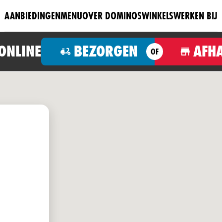
AANBIEDINGEN
MENU
OVER DOMINOS
WINKELS
WERKEN BIJ
 ONLINE
BEZORGEN
AFH
OF