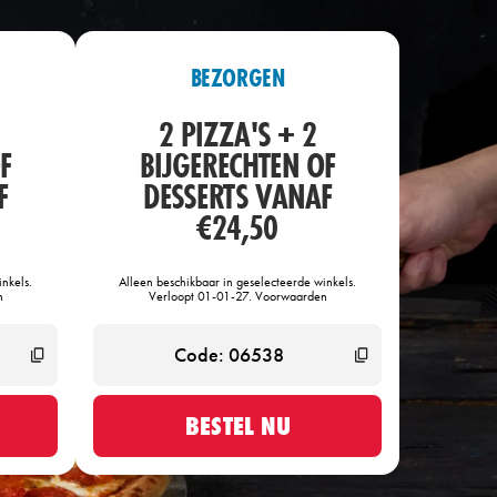
BEZORGEN
2 PIZZA'S + 2
F
BIJGERECHTEN OF
F
DESSERTS VANAF
€24,50
nkels.
Alleen beschikbaar in geselecteerde winkels.
n
Verloopt 01-01-27. Voorwaarden
BESTEL NU