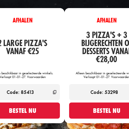
AFHALEN
AFHALEN
3 PIZZA'S + 3
2 LARGE PIZZA'S
BIJGERECHTEN O
VANAF €25
DESSERTS VANA
€28,00
n beschikbaar in geselecteerde winkels.
Alleen beschikbaar in geselecteerde wi
Verloopt 01-01-27. Voorwaarden
Verloopt 01-01-27. Voorwaarde
BESTEL NU
BESTEL NU