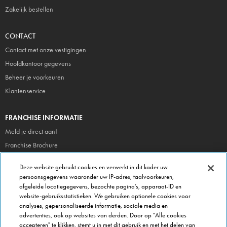
Zakelijk bestellen
CONTACT
Contact met onze vestigingen
Hoofdkantoor gegevens
Beheer je voorkeuren
Klantenservice
FRANCHISE INFORMATIE
Meld je direct aan!
Franchise Brochure
Veel gestelde vragen
Deze website gebruikt cookies en verwerkt in dit kader uw
persoonsgegevens waaronder uw IP-adres, taalvoorkeuren,
OVER DOMINOS
afgeleide locatiegegevens, bezochte pagina’s, apparaat-ID en
website-gebruiksstatistieken. We gebruiken optionele cookies voor
Newsroom
analyses, gepersonaliseerde informatie, sociale media en
Werken bij Domino's
advertenties, ook op websites van derden. Door op "Alle cookies
accepteren" te klikken, stemt u in met dit gebruik en met het delen van
Care Team (voor medewerkers)