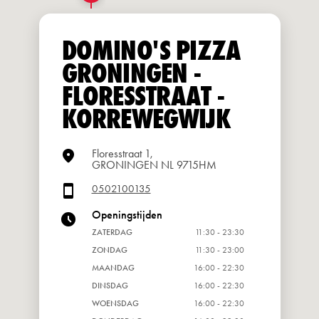
DOMINO'S PIZZA
GRONINGEN -
FLORESSTRAAT -
KORREWEGWIJK
Floresstraat 1,
GRONINGEN NL 9715HM
0502100135
Openingstijden
ZATERDAG
11:30 - 23:30
ZONDAG
11:30 - 23:00
MAANDAG
16:00 - 22:30
DINSDAG
16:00 - 22:30
WOENSDAG
16:00 - 22:30