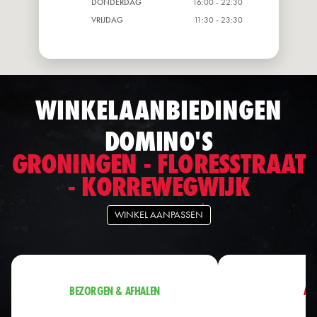
DONDERDAG
16:00 - 22:30
VRIJDAG
11:30 - 23:30
WINKELAANBIEDINGEN
DOMINO'S
GRONINGEN - FLORESSTRAAT
- KORREWEGWIJK
WINKEL AANPASSEN
BEZORGEN & AFHALEN
AF