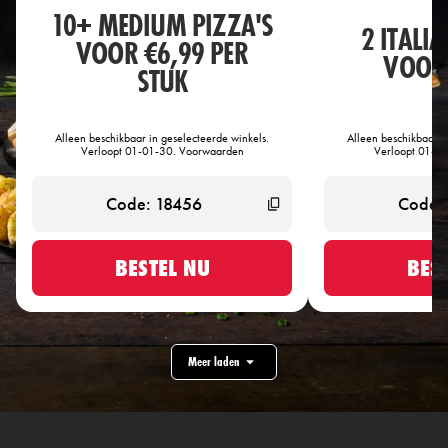
10+ MEDIUM PIZZA'S
2 ITALI
VOOR €6,99 PER
VOOR 
STUK
Alleen beschikbaar in geselecteerde winkels.
Alleen beschikbaar i
Verloopt 01-01-30. Voorwaarden
Verloopt 01-0
BESTEL NU
BES
Meer laden