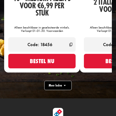
2 ITALI
VOOR €6,99 PER
VOOR 
STUK
Alleen beschikbaar in geselecteerde winkels.
Alleen beschikbaar i
Verloopt 01-01-30. Voorwaarden
Verloopt 01-0
BESTEL NU
BES
Meer laden