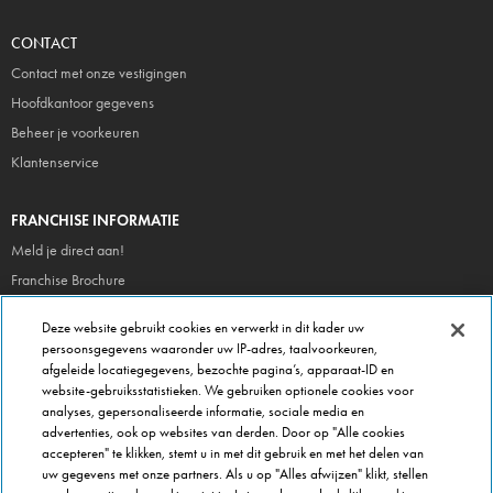
CONTACT
Contact met onze vestigingen
Hoofdkantoor gegevens
Beheer je voorkeuren
Klantenservice
FRANCHISE INFORMATIE
Meld je direct aan!
Franchise Brochure
Veel gestelde vragen
Deze website gebruikt cookies en verwerkt in dit kader uw
persoonsgegevens waaronder uw IP-adres, taalvoorkeuren,
OVER DOMINOS
afgeleide locatiegegevens, bezochte pagina’s, apparaat-ID en
website-gebruiksstatistieken. We gebruiken optionele cookies voor
Newsroom
analyses, gepersonaliseerde informatie, sociale media en
Werken bij Domino's
advertenties, ook op websites van derden. Door op "Alle cookies
accepteren" te klikken, stemt u in met dit gebruik en met het delen van
Care Team (voor medewerkers)
uw gegevens met onze partners. Als u op "Alles afwijzen" klikt, stellen
Scam waarschuwing