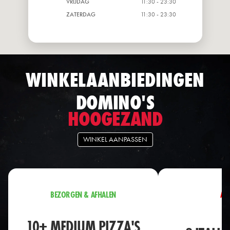
VRIJDAG
11:30 - 23:30
ZATERDAG
11:30 - 23:30
WINKELAANBIEDINGEN
DOMINO'S
HOOGEZAND
WINKEL AANPASSEN
BEZORGEN & AFHALEN
AF
10+ MEDIUM PIZZA'S