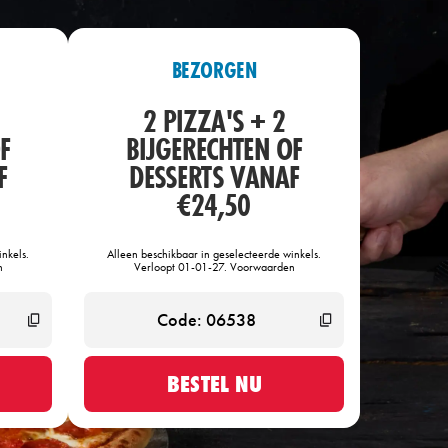
BEZORGEN
2 PIZZA'S + 2
F
BIJGERECHTEN OF
F
DESSERTS VANAF
€24,50
nkels.
Alleen beschikbaar in geselecteerde winkels.
n
Verloopt 01-01-27. Voorwaarden
BESTEL NU