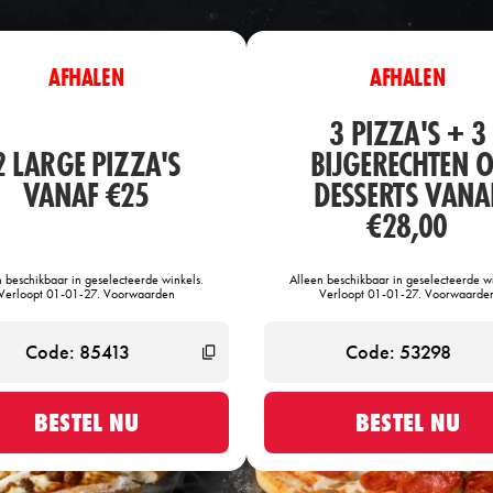
AFHALEN
AFHALEN
3 PIZZA'S + 3
2 LARGE PIZZA'S
BIJGERECHTEN O
VANAF €25
DESSERTS VANA
€28,00
n beschikbaar in geselecteerde winkels.
Alleen beschikbaar in geselecteerde wi
Verloopt 01-01-27. Voorwaarden
Verloopt 01-01-27. Voorwaarde
BESTEL NU
BESTEL NU