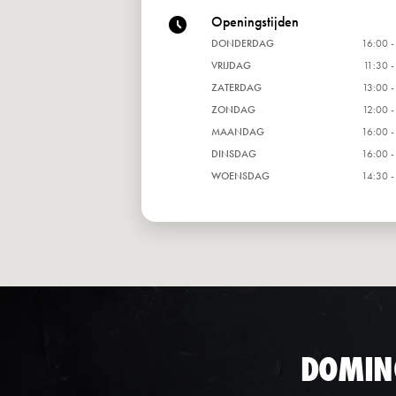
Openingstijden
DONDERDAG
16:00 -
VRIJDAG
11:30 -
ZATERDAG
13:00 -
ZONDAG
12:00 -
MAANDAG
16:00 -
DINSDAG
16:00 -
WOENSDAG
14:30 -
DOMIN