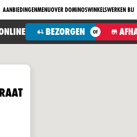
AANBIEDINGEN
MENU
OVER DOMINOS
WINKELS
WERKEN BIJ
 ONLINE
BEZORGEN
AFH
OF
TRAAT