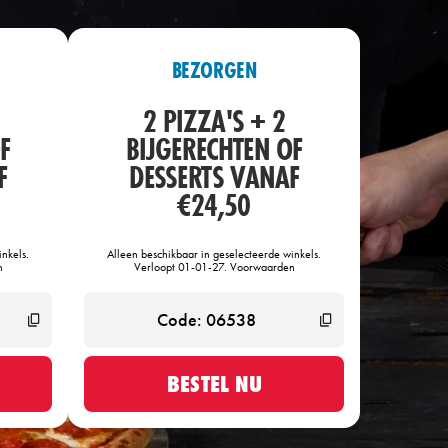
BEZORGEN
2 PIZZA'S + 2
F
BIJGERECHTEN OF
F
DESSERTS VANAF
€24,50
nkels.
Alleen beschikbaar in geselecteerde winkels.
n
Verloopt 01-01-27. Voorwaarden
BESTEL NU