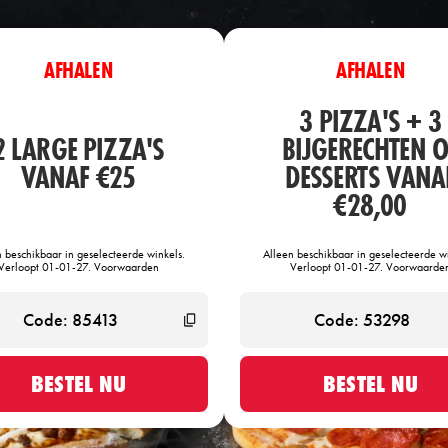
AFHALEN
AFHALEN
3 PIZZA'S + 3
2 LARGE PIZZA'S
BIJGERECHTEN O
VANAF €25
DESSERTS VANA
€28,00
n beschikbaar in geselecteerde winkels.
Alleen beschikbaar in geselecteerde wi
Verloopt 01-01-27. Voorwaarden
Verloopt 01-01-27. Voorwaarde
BESTEL NU
BESTEL NU