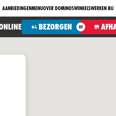
AANBIEDINGEN
MENU
OVER DOMINOS
WINKELS
WERKEN BIJ
 ONLINE
BEZORGEN
AFH
OF