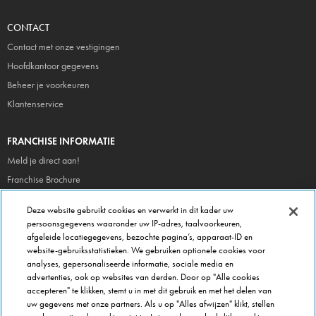
CONTACT
Contact met onze vestigingen
Hoofdkantoor gegevens
Beheer je voorkeuren
Klantenservice
FRANCHISE INFORMATIE
Meld je direct aan!
Franchise Brochure
Veel gestelde vragen
Deze website gebruikt cookies en verwerkt in dit kader uw
persoonsgegevens waaronder uw IP-adres, taalvoorkeuren,
OVER DOMINOS
afgeleide locatiegegevens, bezochte pagina’s, apparaat-ID en
website-gebruiksstatistieken. We gebruiken optionele cookies voor
Newsroom
analyses, gepersonaliseerde informatie, sociale media en
Werken bij Domino's
advertenties, ook op websites van derden. Door op "Alle cookies
accepteren" te klikken, stemt u in met dit gebruik en met het delen van
Care Team (voor medewerkers)
uw gegevens met onze partners. Als u op "Alles afwijzen" klikt, stellen
Scam waarschuwing