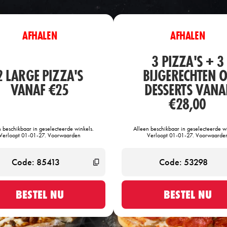
AFHALEN
AFHALEN
3 PIZZA'S + 3
2 LARGE PIZZA'S
BIJGERECHTEN O
VANAF €25
DESSERTS VANA
€28,00
n beschikbaar in geselecteerde winkels.
Alleen beschikbaar in geselecteerde wi
Verloopt 01-01-27. Voorwaarden
Verloopt 01-01-27. Voorwaarde
BESTEL NU
BESTEL NU