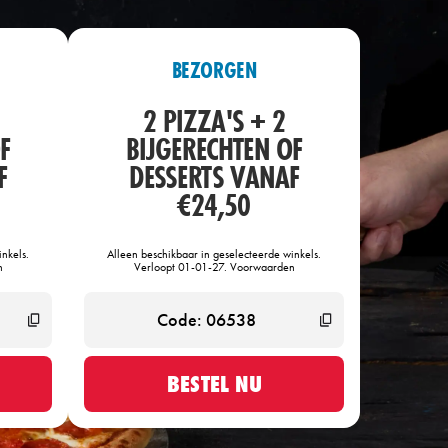
BEZORGEN
2 PIZZA'S + 2
F
BIJGERECHTEN OF
F
DESSERTS VANAF
€24,50
nkels.
Alleen beschikbaar in geselecteerde winkels.
n
Verloopt 01-01-27. Voorwaarden
BESTEL NU