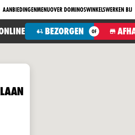
AANBIEDINGEN
MENU
OVER DOMINOS
WINKELS
WERKEN BIJ
 ONLINE
BEZORGEN
AFH
OF
XLAAN