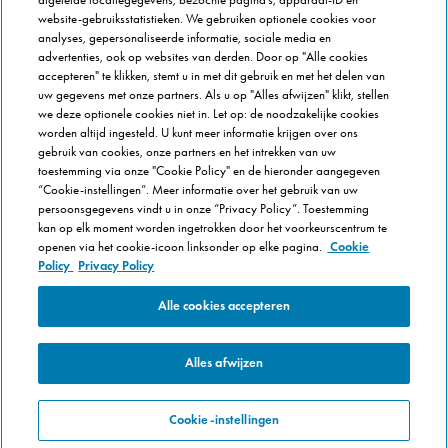
website-gebruiksstatistieken. We gebruiken optionele cookies voor
Newsroom
analyses, gepersonaliseerde informatie, sociale media en
Werken bij Domino's
advertenties, ook op websites van derden. Door op "Alle cookies
accepteren" te klikken, stemt u in met dit gebruik en met het delen van
Care Team (voor medewerkers)
uw gegevens met onze partners. Als u op "Alles afwijzen" klikt, stellen
Scam waarschuwing
we deze optionele cookies niet in. Let op: de noodzakelijke cookies
Privacybeleid
worden altijd ingesteld. U kunt meer informatie krijgen over ons
gebruik van cookies, onze partners en het intrekken van uw
Voorwaarden & Condities
toestemming via onze "Cookie Policy" en de hieronder aangegeven
Cookie Policy
“Cookie-instellingen”. Meer informatie over het gebruik van uw
persoonsgegevens vindt u in onze “Privacy Policy”. Toestemming
Cookie-instellingen
kan op elk moment worden ingetrokken door het voorkeurscentrum te
openen via het cookie-icoon linksonder op elke pagina.
Cookie
Policy
Privacy Policy
Alle cookies accepteren
Alles afwijzen
Cookie-instellingen
© 2025 Domino's Pizza Enterprises Ltd