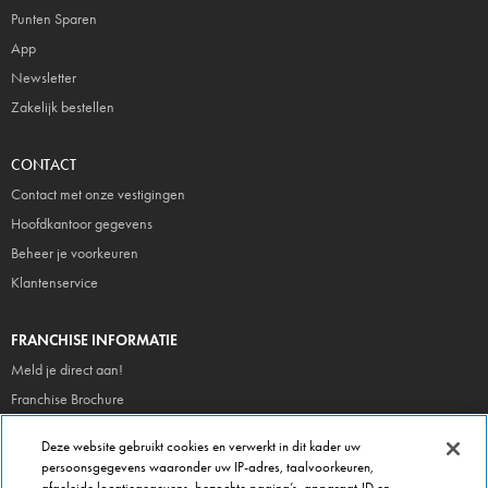
Punten Sparen
App
Newsletter
Zakelijk bestellen
CONTACT
Contact met onze vestigingen
Hoofdkantoor gegevens
Beheer je voorkeuren
Klantenservice
FRANCHISE INFORMATIE
Meld je direct aan!
Franchise Brochure
Veel gestelde vragen
Deze website gebruikt cookies en verwerkt in dit kader uw
persoonsgegevens waaronder uw IP-adres, taalvoorkeuren,
OVER DOMINOS
afgeleide locatiegegevens, bezochte pagina’s, apparaat-ID en