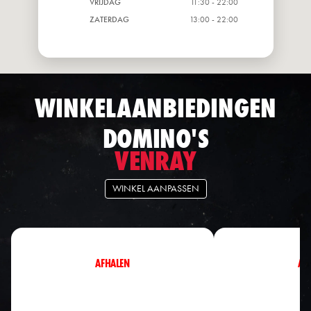
VRIJDAG
11:30 - 22:00
ZATERDAG
13:00 - 22:00
WINKELAANBIEDINGEN
DOMINO'S
VENRAY
WINKEL AANPASSEN
AFHALEN
AF