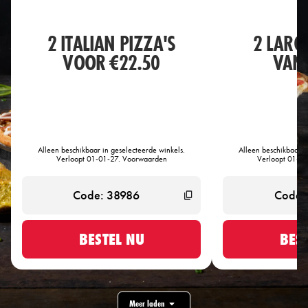
2 ITALIAN PIZZA'S
2 LARG
VOOR €22.50
VANA
Alleen beschikbaar in geselecteerde winkels.
Alleen beschikbaar i
Verloopt 01-01-27. Voorwaarden
Verloopt 01-0
BESTEL NU
BES
Meer laden