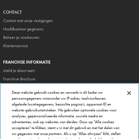
CONTACT
Contact met onze vestigingen
Hoofdkantoor gegevens
Beheer je voorkeuren
Klantenservice
FRANCHISE INFORMATIE
Meld je direct aan!
Franchise Brochure
Veel gestelde vragen
Deze website gebruikt cookies en verwerkt in dit kader uw
persoonsgegevens waaronder uw IP-adres, taalvoorkeuren,
OVER DOMINOS
afgeleide locatiegegevens, bezochte pagina’s, apparaat-ID en
website-gebruiksstatistieken. We gebruiken optionele cookies voor
Newsroom
analyses, gepersonaliseerde informatie, sociale media en
Werken bij Domino's
advertenties, ook op websites van derden. Door op "Alle cookies
accepteren" te klikken, stemt u in met dit gebruik en met het delen van
Care Team (voor medewerkers)
uw gegevens met onze partners. Als u op "Alles afwijzen" klikt, stellen
Scam waarschuwing