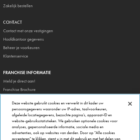
Zakelijk bestellen
CONTACT
Contact met onze vestigingen
Hoofdkantoor gegevens
Beheer je voorkeuren
Klantenservice
FRANCHISE INFORMATIE
Meld je direct aan!
Franchise Brochure
Veel gestelde vragen
Deze website gebruikt cookies en verwerkt in dit kader uw
persoonsgegevens waaronder uw IP-adres, taalvoorkeuren,
OVER DOMINOS
afgeleide locatiegegevens, bezochte pagina’s, apparaat-ID en
website-gebruiksstatistieken. We gebruiken optionele cookies voor
Newsroom
analyses, gepersonaliseerde informatie, sociale media en
Werken bij Domino's
advertenties, ook op websites van derden. Door op "Alle cookies
accepteren" te klikken, stemt u in met dit gebruik en met het delen van
Care Team (voor medewerkers)