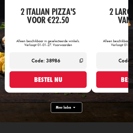
2 ITALIAN PIZZA'S
2 LARG
VOOR €22.50
VANA
Alleen beschikbaar in geselecteerde winkels.
Alleen beschikbaar i
Verloopt 01-01-27. Voorwaarden
Verloopt 01-0
BESTEL NU
BES
Meer laden